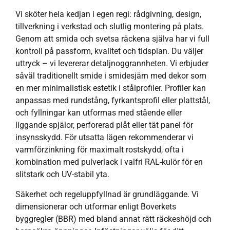
Vi sköter hela kedjan i egen regi: rådgivning, design,
tillverkning i verkstad och slutlig montering på plats.
Genom att smida och svetsa räckena själva har vi full
kontroll på passform, kvalitet och tidsplan. Du väljer
uttryck – vi levererar detaljnoggrannheten. Vi erbjuder
såväl traditionellt smide i smidesjärn med dekor som
en mer minimalistisk estetik i stålprofiler. Profiler kan
anpassas med rundstång, fyrkantsprofil eller plattstål,
och fyllningar kan utformas med stående eller
liggande spjälor, perforerad plåt eller tät panel för
insynsskydd. För utsatta lägen rekommenderar vi
varmförzinkning för maximalt rostskydd, ofta i
kombination med pulverlack i valfri RAL-kulör för en
slitstark och UV-stabil yta.
Säkerhet och regeluppfyllnad är grundläggande. Vi
dimensionerar och utformar enligt Boverkets
byggregler (BBR) med bland annat rätt räckeshöjd och