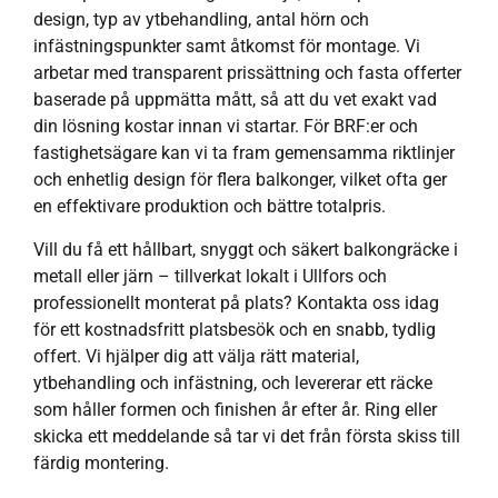
design, typ av ytbehandling, antal hörn och
infästningspunkter samt åtkomst för montage. Vi
arbetar med transparent prissättning och fasta offerter
baserade på uppmätta mått, så att du vet exakt vad
din lösning kostar innan vi startar. För BRF:er och
fastighetsägare kan vi ta fram gemensamma riktlinjer
och enhetlig design för flera balkonger, vilket ofta ger
en effektivare produktion och bättre totalpris.
Vill du få ett hållbart, snyggt och säkert balkongräcke i
metall eller järn – tillverkat lokalt i Ullfors och
professionellt monterat på plats? Kontakta oss idag
för ett kostnadsfritt platsbesök och en snabb, tydlig
offert. Vi hjälper dig att välja rätt material,
ytbehandling och infästning, och levererar ett räcke
som håller formen och finishen år efter år. Ring eller
skicka ett meddelande så tar vi det från första skiss till
färdig montering.