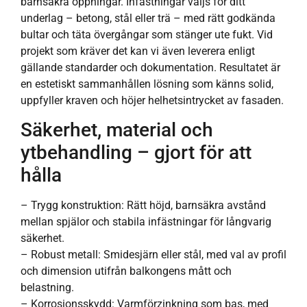
barnsäkra öppningar. Infästningar väljs för ditt
underlag – betong, stål eller trä – med rätt godkända
bultar och täta övergångar som stänger ute fukt. Vid
projekt som kräver det kan vi även leverera enligt
gällande standarder och dokumentation. Resultatet är
en estetiskt sammanhållen lösning som känns solid,
uppfyller kraven och höjer helhetsintrycket av fasaden.
Säkerhet, material och
ytbehandling – gjort för att
hålla
– Trygg konstruktion: Rätt höjd, barnsäkra avstånd
mellan spjälor och stabila infästningar för långvarig
säkerhet.
– Robust metall: Smidesjärn eller stål, med val av profil
och dimension utifrån balkongens mått och
belastning.
– Korrosionsskydd: Varmförzinkning som bas, med