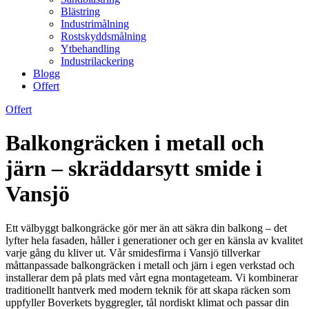
Blästring
Industrimålning
Rostskyddsmålning
Ytbehandling
Industrilackering
Blogg
Offert
Offert
Balkongräcken i metall och
järn – skräddarsytt smide i
Vansjö
Ett välbyggt balkongräcke gör mer än att säkra din balkong – det
lyfter hela fasaden, håller i generationer och ger en känsla av kvalitet
varje gång du kliver ut. Vår smidesfirma i Vansjö tillverkar
måttanpassade balkongräcken i metall och järn i egen verkstad och
installerar dem på plats med vårt egna montageteam. Vi kombinerar
traditionellt hantverk med modern teknik för att skapa räcken som
uppfyller Boverkets byggregler, tål nordiskt klimat och passar din