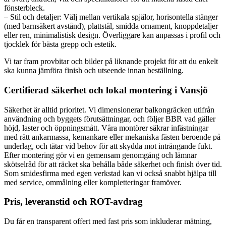
fönsterbleck.
– Stil och detaljer: Välj mellan vertikala spjälor, horisontella stänger
(med barnsäkert avstånd), plattstål, smidda ornament, knoppdetaljer
eller ren, minimalistisk design. Överliggare kan anpassas i profil och
tjocklek för bästa grepp och estetik.
Vi tar fram provbitar och bilder på liknande projekt för att du enkelt
ska kunna jämföra finish och utseende innan beställning.
Certifierad säkerhet och lokal montering i Vansjö
Säkerhet är alltid prioritet. Vi dimensionerar balkongräcken utifrån
användning och byggets förutsättningar, och följer BBR vad gäller
höjd, laster och öppningsmått. Våra montörer säkrar infästningar
med rätt ankarmassa, kemankare eller mekaniska fästen beroende på
underlag, och tätar vid behov för att skydda mot inträngande fukt.
Efter montering gör vi en gemensam genomgång och lämnar
skötselråd för att räcket ska behålla både säkerhet och finish över tid.
Som smidesfirma med egen verkstad kan vi också snabbt hjälpa till
med service, ommålning eller kompletteringar framöver.
Pris, leveranstid och ROT-avdrag
Du får en transparent offert med fast pris som inkluderar mätning,