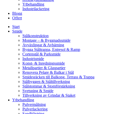
Ytbehandling
Industrilackering
Blogg
Offert
Start
Smide
Stålkonstruktion
Montage – & Byggnadssmide
Avväxlingar & Avbärning
Bygga Ståltrappa, Entresol & Ramp
Cortenstål & Parksmide
Industrismide
Konst- & Inredningssmide
Metallpartier & Glaspartier
Renovera Pelare & Balkar i Stål
Smidesräcken till Balkong, Terrass & Trappa
Stålbyggen & Ståltillverkning
Stålstommar & Stomförstärkning
Svetsning & Smide
Tillverkning av Grindar & Staket
Ytbehandling
Pulvermålning
Pulverlackering
Sandblästring