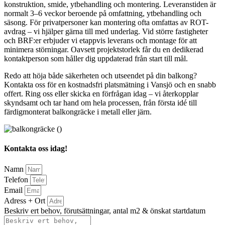
konstruktion, smide, ytbehandling och montering. Leveranstiden är
normalt 3–6 veckor beroende på omfattning, ytbehandling och
säsong. För privatpersoner kan montering ofta omfattas av ROT-
avdrag – vi hjälper gärna till med underlag. Vid större fastigheter
och BRF:er erbjuder vi etappvis leverans och montage för att
minimera störningar. Oavsett projektstorlek får du en dedikerad
kontaktperson som håller dig uppdaterad från start till mål.
Redo att höja både säkerheten och utseendet på din balkong?
Kontakta oss för en kostnadsfri platsmätning i Vansjö och en snabb
offert. Ring oss eller skicka en förfrågan idag – vi återkopplar
skyndsamt och tar hand om hela processen, från första idé till
färdigmonterat balkongräcke i metall eller järn.
Kontakta oss idag!
Namn
Telefon
Email
Adress + Ort
Beskriv ert behov, förutsättningar, antal m2 & önskat startdatum