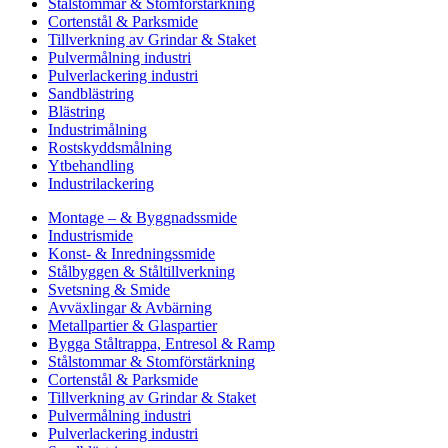
Stålstommar & Stomförstärkning
Cortenstål & Parksmide
Tillverkning av Grindar & Staket
Pulvermålning industri
Pulverlackering industri
Sandblästring
Blästring
Industrimålning
Rostskyddsmålning
Ytbehandling
Industrilackering
Montage – & Byggnadssmide
Industrismide
Konst- & Inredningssmide
Stålbyggen & Ståltillverkning
Svetsning & Smide
Avväxlingar & Avbärning
Metallpartier & Glaspartier
Bygga Ståltrappa, Entresol & Ramp
Stålstommar & Stomförstärkning
Cortenstål & Parksmide
Tillverkning av Grindar & Staket
Pulvermålning industri
Pulverlackering industri