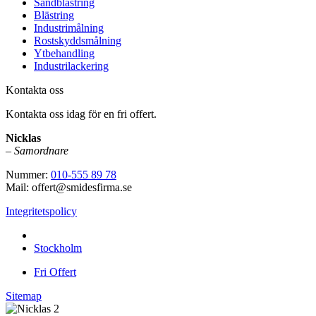
Sandblästring
Blästring
Industrimålning
Rostskyddsmålning
Ytbehandling
Industrilackering
Kontakta oss
Kontakta oss idag för en fri offert.
Nicklas
–
Samordnare
Nummer:
010-555 89 78
Mail: offert@smidesfirma.se
Integritetspolicy
Vi utför arbeten i hela
Stockholm
Fri Offert
Sitemap