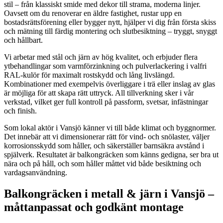
stil – från klassiskt smide med dekor till strama, moderna linjer.
Oavsett om du renoverar en äldre fastighet, rustar upp en
bostadsrättsförening eller bygger nytt, hjälper vi dig från första skiss
och mätning till färdig montering och slutbesiktning – tryggt, snyggt
och hållbart.
Vi arbetar med stål och järn av hög kvalitet, och erbjuder flera
ytbehandlingar som varmförzinkning och pulverlackering i valfri
RAL-kulör för maximalt rostskydd och lång livslängd.
Kombinationer med exempelvis överliggare i trä eller inslag av glas
är möjliga för att skapa rätt uttryck. All tillverkning sker i vår
verkstad, vilket ger full kontroll på passform, svetsar, infästningar
och finish.
Som lokal aktör i Vansjö känner vi till både klimat och byggnormer.
Det innebär att vi dimensionerar rätt för vind- och snölaster, väljer
korrosionsskydd som håller, och säkerställer barnsäkra avstånd i
spjälverk. Resultatet är balkongräcken som känns gedigna, ser bra ut
nära och på håll, och som håller måttet vid både besiktning och
vardagsanvändning.
Balkongräcken i metall & järn i Vansjö –
måttanpassat och godkänt montage