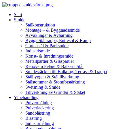
Skip
to
Start
content
Smide
Stålkonstruktion
Montage – & Byggnadssmide
Avväxlingar & Avbärning
Bygga Ståltrappa, Entresol & Ramp
Cortenstål & Parksmide
Industrismide
Konst- & Inredningssmide
Metallpartier & Glaspartier
Renovera Pelare & Balkar i Stål
Smidesräcken till Balkong, Terrass & Trappa
Stålbyggen & Ståltillverkning
Stålstommar & Stomförstärkning
Svetsning & Smide
Tillverkning av Grindar & Staket
Ytbehandling
Pulvermålning
Pulverlackering
Sandblästring
Blästring
Industrimålning
Rostskyddsmålning