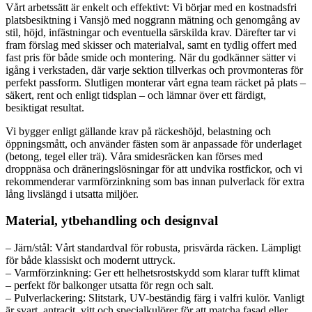
Vårt arbetssätt är enkelt och effektivt: Vi börjar med en kostnadsfri
platsbesiktning i Vansjö med noggrann mätning och genomgång av
stil, höjd, infästningar och eventuella särskilda krav. Därefter tar vi
fram förslag med skisser och materialval, samt en tydlig offert med
fast pris för både smide och montering. När du godkänner sätter vi
igång i verkstaden, där varje sektion tillverkas och provmonteras för
perfekt passform. Slutligen monterar vårt egna team räcket på plats –
säkert, rent och enligt tidsplan – och lämnar över ett färdigt,
besiktigat resultat.
Vi bygger enligt gällande krav på räckeshöjd, belastning och
öppningsmått, och använder fästen som är anpassade för underlaget
(betong, tegel eller trä). Våra smidesräcken kan förses med
droppnäsa och dräneringslösningar för att undvika rostfickor, och vi
rekommenderar varmförzinkning som bas innan pulverlack för extra
lång livslängd i utsatta miljöer.
Material, ytbehandling och designval
– Järn/stål: Vårt standardval för robusta, prisvärda räcken. Lämpligt
för både klassiskt och modernt uttryck.
– Varmförzinkning: Ger ett helhetsrostskydd som klarar tufft klimat
– perfekt för balkonger utsatta för regn och salt.
– Pulverlackering: Slitstark, UV-beständig färg i valfri kulör. Vanligt
är svart, antracit, vitt och specialkulörer för att matcha fasad eller