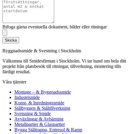
Bifoga gärna eventuella dokument, bilder eller ritningar
Skicka
Byggnadssmide & Svestning i Stockholm
Välkomna till Smidesfirman i Stockholm. Vi tar hand om hela ditt
projekt från platsbesök till ritningar, tillverkning, montering tills
färdigt resultat.
Våra tjänster
Montage – & Byggnadssmide
Industrismide
Konst- & Inredningssmide
Stålbyggen & Ståltillverkning
Svetsning & Smide
Avväxlingar & Avbärning
Metallpartier & Glaspartier
Bygga Ståltrappa, Entresol & Ramp