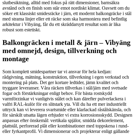
slutbesiktning, alltid med fokus på rätt dimensioner, barnsäkra
avstånd och en finish som står emot nordiskt klimat. Oavsett om du
söker ett klassiskt smidesräcke i järn, ett modernt balkongräcke i stål
med strama linjer eller ett räcke som ska harmoniera med befintlig
arkitektur i Vibyäng, får du ett skräddarsytt resultat som är lika
robust som estetiskt.
Balkongräcken i metall & järn – Vibyäng
med omnejd, design, tillverkning och
montage
Som komplett smidespartner tar vi ansvar för hela kedjan:
rådgivning, mätning, konstruktion, tillverkning i egen verkstad och
montering på plats. Det ger kortare ledtider, jämn kvalitet och
tryggare leveranser. Våra räcken tillverkas i stål/järn med svetsade
fogar och förstärkningar enligt behov. För bästa rostskydd
varmförzinkar vi vanligtvis stålet och kan därefter pulverlackera i
valfri RAL-kulör för en slitstark yta. Vill du ha ett mer industriellt
uttryck kan vi leverera svartsmide eller klarlackad råstålskänsla, och
för särskilt utsatta lägen erbjuder vi extra korrosionsskydd. Designen
anpassas efter önskemål: vertikala spjälor, smidda dekorelement,
plattstål, perforerad plåt eller kombinationer med toppskena i rund-
eller fyrkantprofil. Vi dimensionerar och projekterar enligt gällande