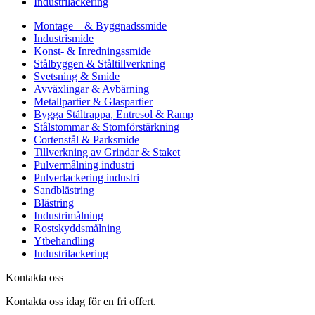
Industrilackering
Montage – & Byggnadssmide
Industrismide
Konst- & Inredningssmide
Stålbyggen & Ståltillverkning
Svetsning & Smide
Avväxlingar & Avbärning
Metallpartier & Glaspartier
Bygga Ståltrappa, Entresol & Ramp
Stålstommar & Stomförstärkning
Cortenstål & Parksmide
Tillverkning av Grindar & Staket
Pulvermålning industri
Pulverlackering industri
Sandblästring
Blästring
Industrimålning
Rostskyddsmålning
Ytbehandling
Industrilackering
Kontakta oss
Kontakta oss idag för en fri offert.