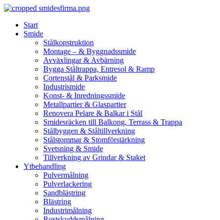
Skip
to
Start
content
Smide
Stålkonstruktion
Montage – & Byggnadssmide
Avväxlingar & Avbärning
Bygga Ståltrappa, Entresol & Ramp
Cortenstål & Parksmide
Industrismide
Konst- & Inredningssmide
Metallpartier & Glaspartier
Renovera Pelare & Balkar i Stål
Smidesräcken till Balkong, Terrass & Trappa
Stålbyggen & Ståltillverkning
Stålstommar & Stomförstärkning
Svetsning & Smide
Tillverkning av Grindar & Staket
Ytbehandling
Pulvermålning
Pulverlackering
Sandblästring
Blästring
Industrimålning
Rostskyddsmålning