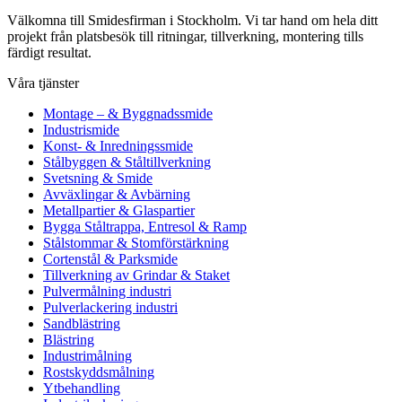
Välkomna till Smidesfirman i Stockholm. Vi tar hand om hela ditt
projekt från platsbesök till ritningar, tillverkning, montering tills
färdigt resultat.
Våra tjänster
Montage – & Byggnadssmide
Industrismide
Konst- & Inredningssmide
Stålbyggen & Ståltillverkning
Svetsning & Smide
Avväxlingar & Avbärning
Metallpartier & Glaspartier
Bygga Ståltrappa, Entresol & Ramp
Stålstommar & Stomförstärkning
Cortenstål & Parksmide
Tillverkning av Grindar & Staket
Pulvermålning industri
Pulverlackering industri
Sandblästring
Blästring
Industrimålning
Rostskyddsmålning
Ytbehandling