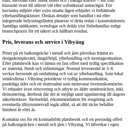
matt, halvmatt eller blank finish och i många kulörer – allt från
klassiskt svart till stilrent vitt eller sofistikerad antracitgrå. För
havsnära miljöer eller extra utsatta lägen erbjuder vi förbättrade
ytbehandlingsklasser. Önskas detaljer som handlist i trä eller
integrerade belysningsfästen planerar vi detta redan i konstruktionen.
Samtliga snittkanter, svetsfogar och dolda ytor förbehandlas enligt
branschpraxis för ett säkert och hållbart resultat.
Pris, leverans och service i Vibyäng
Priset på ett balkongräcke i metall och järn påverkas främst av
designkomplexitet, längd/höjd, ytbehandling och montagesituation.
Efter platsbesök kan vi lämna en fast offert med tydlig specifikation
av material, finish och infästningar. Normal leveranstid är 3–6
veckor beroende på omfattning och val av ytbehandling. Som lokal
smidesfirma i Vibyäng prioriterar vi tydlig kommunikation,
punktliga tider och ett slutresultat som motsvarar överenskommelse.
Vi erbjuder även renovering och utbyte av äldre smidesräcken, inkl.
demontering, återbruk där det är möjligt samt uppdatering till dagens
säkerhetskrav. Skötselråd, rekommendation för rengöring och
eventuella tillsynsintervall ingår alltid, så att ditt räcke behåller
finishen år efter år.
Kontakta oss för ett kostnadsfritt platsbesök och en personlig offert
på balkongräcken i metall och järn i Vibyäng. Vi tillverkar i egen