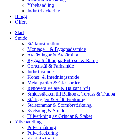
Ytbehandling
Industrilackering
Blogg
Offert
Start
Smide
Stålkonstruktion
Montage – & Byggnadssmide
Avväxlingar & Avbärning
Bygga Ståltrappa, Entresol & Ramp
Cortenstål & Parksmide
Industrismide
Konst- & Inredningssmide
Metallpartier & Glaspartier
Renovera Pelare & Balkar i Stål
Smidesräcken till Balkong, Terrass & Trappa
Stålbyggen & Ståltillverkning
Stålstommar & Stomförstärkning
Svetsning & Smide
Tillverkning av Grindar & Staket
Ytbehandling
Pulvermålning
Pulverlackering
Sandblästring