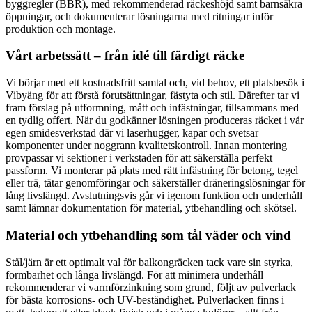
byggregler (BBR), med rekommenderad räckeshöjd samt barnsäkra
öppningar, och dokumenterar lösningarna med ritningar inför
produktion och montage.
Vårt arbetssätt – från idé till färdigt räcke
Vi börjar med ett kostnadsfritt samtal och, vid behov, ett platsbesök i
Vibyäng för att förstå förutsättningar, fästyta och stil. Därefter tar vi
fram förslag på utformning, mått och infästningar, tillsammans med
en tydlig offert. När du godkänner lösningen produceras räcket i vår
egen smidesverkstad där vi laserhugger, kapar och svetsar
komponenter under noggrann kvalitetskontroll. Innan montering
provpassar vi sektioner i verkstaden för att säkerställa perfekt
passform. Vi monterar på plats med rätt infästning för betong, tegel
eller trä, tätar genomföringar och säkerställer dräneringslösningar för
lång livslängd. Avslutningsvis går vi igenom funktion och underhåll
samt lämnar dokumentation för material, ytbehandling och skötsel.
Material och ytbehandling som tål väder och vind
Stål/järn är ett optimalt val för balkongräcken tack vare sin styrka,
formbarhet och långa livslängd. För att minimera underhåll
rekommenderar vi varmförzinkning som grund, följt av pulverlack
för bästa korrosions- och UV-beständighet. Pulverlacken finns i