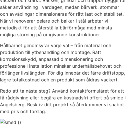
vackert och starkt. Räcken, grindar och trappor byggs för
säker användning i vardagen, medan bärverk, stommar
och avväxlingar dimensioneras för rätt last och stabilitet.
När vi renoverar pelare och balkar i stål arbetar vi
metodiskt för att återställa bärförmåga med minsta
möjliga störning på omgivande konstruktioner.
Hållbarhet genomsyrar varje val – från material och
produktion till ytbehandling och montage. Rätt
korrosionsskydd, anpassad dimensionering och
professionell installation minskar underhållsbehovet och
förlänger livslängden. För dig innebär det färre driftstopp,
lägre totalkostnad och en produkt som åldras vackert.
Redo att ta nästa steg? Använd kontaktformuläret för att
få rådgivning eller begära en kostnadsfri offert på smide i
Ängelsberg. Beskriv ditt projekt så återkommer vi snabbt
med pris och förslag.