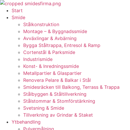
Skip
to
Start
content
Smide
Stålkonstruktion
Montage – & Byggnadssmide
Avväxlingar & Avbärning
Bygga Ståltrappa, Entresol & Ramp
Cortenstål & Parksmide
Industrismide
Konst- & Inredningssmide
Metallpartier & Glaspartier
Renovera Pelare & Balkar i Stål
Smidesräcken till Balkong, Terrass & Trappa
Stålbyggen & Ståltillverkning
Stålstommar & Stomförstärkning
Svetsning & Smide
Tillverkning av Grindar & Staket
Ytbehandling
Pulvermålning