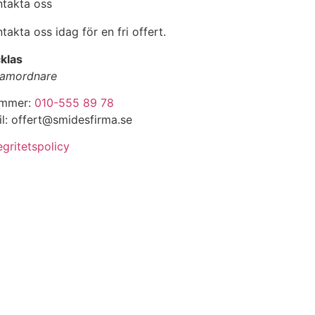
ntakta oss
takta oss idag för en fri offert.
klas
amordnare
mmer:
010-555 89 78
l: offert@smidesfirma.se
egritetspolicy