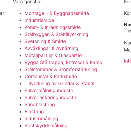
Våra tjänster
Ko
ar
Montage – & Byggnadssmide
Kon
l
Industrismide
Nic
Konst- & Inredningssmide
–
S
Stålbyggen & Ståltillverkning
Svetsning & Smide
Nu
Avväxlingar & Avbärning
Mai
Metallpartier & Glaspartier
Int
Bygga Ståltrappa, Entresol & Ramp
Stålstommar & Stomförstärkning
Cortenstål & Parksmide
Tillverkning av Grindar & Staket
Pulvermålning industri
Pulverlackering industri
Sandblästring
Blästring
Industrimålning
Rostskyddsmålning