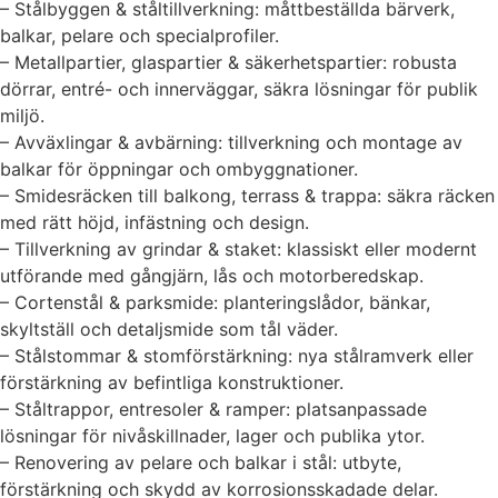
– Stålbyggen & ståltillverkning: måttbeställda bärverk,
balkar, pelare och specialprofiler.
– Metallpartier, glaspartier & säkerhetspartier: robusta
dörrar, entré- och innerväggar, säkra lösningar för publik
miljö.
– Avväxlingar & avbärning: tillverkning och montage av
balkar för öppningar och ombyggnationer.
– Smidesräcken till balkong, terrass & trappa: säkra räcken
med rätt höjd, infästning och design.
– Tillverkning av grindar & staket: klassiskt eller modernt
utförande med gångjärn, lås och motorberedskap.
– Cortenstål & parksmide: planteringslådor, bänkar,
skyltställ och detaljsmide som tål väder.
– Stålstommar & stomförstärkning: nya stålramverk eller
förstärkning av befintliga konstruktioner.
– Ståltrappor, entresoler & ramper: platsanpassade
lösningar för nivåskillnader, lager och publika ytor.
– Renovering av pelare och balkar i stål: utbyte,
förstärkning och skydd av korrosionsskadade delar.