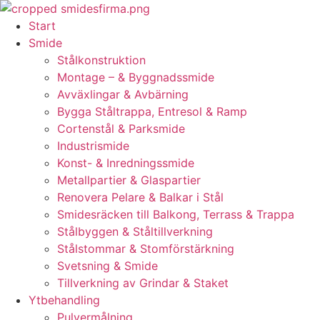
Skip
to
Start
content
Smide
Stålkonstruktion
Montage – & Byggnadssmide
Avväxlingar & Avbärning
Bygga Ståltrappa, Entresol & Ramp
Cortenstål & Parksmide
Industrismide
Konst- & Inredningssmide
Metallpartier & Glaspartier
Renovera Pelare & Balkar i Stål
Smidesräcken till Balkong, Terrass & Trappa
Stålbyggen & Ståltillverkning
Stålstommar & Stomförstärkning
Svetsning & Smide
Tillverkning av Grindar & Staket
Ytbehandling
Pulvermålning