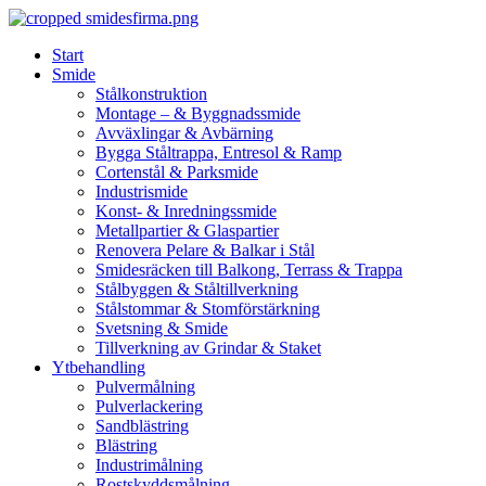
Skip
to
Start
content
Smide
Stålkonstruktion
Montage – & Byggnadssmide
Avväxlingar & Avbärning
Bygga Ståltrappa, Entresol & Ramp
Cortenstål & Parksmide
Industrismide
Konst- & Inredningssmide
Metallpartier & Glaspartier
Renovera Pelare & Balkar i Stål
Smidesräcken till Balkong, Terrass & Trappa
Stålbyggen & Ståltillverkning
Stålstommar & Stomförstärkning
Svetsning & Smide
Tillverkning av Grindar & Staket
Ytbehandling
Pulvermålning
Pulverlackering
Sandblästring
Blästring
Industrimålning
Rostskyddsmålning