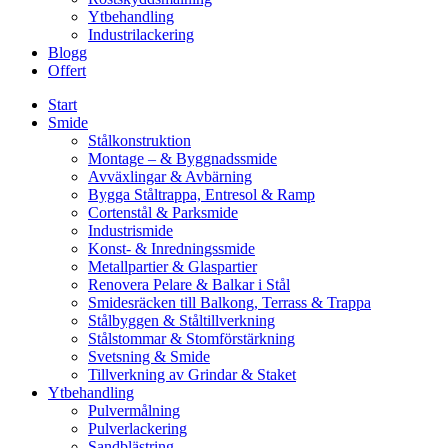
Ytbehandling
Industrilackering
Blogg
Offert
Start
Smide
Stålkonstruktion
Montage – & Byggnadssmide
Avväxlingar & Avbärning
Bygga Ståltrappa, Entresol & Ramp
Cortenstål & Parksmide
Industrismide
Konst- & Inredningssmide
Metallpartier & Glaspartier
Renovera Pelare & Balkar i Stål
Smidesräcken till Balkong, Terrass & Trappa
Stålbyggen & Ståltillverkning
Stålstommar & Stomförstärkning
Svetsning & Smide
Tillverkning av Grindar & Staket
Ytbehandling
Pulvermålning
Pulverlackering
Sandblästring