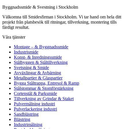
Byggnadssmide & Svestning i Stockholm
Välkomna till Smidesfirman i Stockholm. Vi tar hand om hela ditt
projekt från platsbesök till ritningar, tillverkning, montering tills
färdigt resultat.
Våra tjänster
Montage – & Byggnadssmide
Industrismide
Konst- & Inredningssmide
Stålbyggen & Ståltillverkning
Svetsning & Smide
Avväxlingar & Avbärning
Metallpartier & Glaspartier
Bygga Ståltrappa, Entresol & Ramp
Stålstommar & Stomförstärkning
Cortenstål & Parksmide
Tillverkning av Grindar & Staket
Pulvermålning industri
Pulverlackering industri
Sandblästring
Blästring
Industrimålning