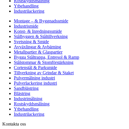
Rostskyddsmålning
Ytbehandling
Industrilackering
Montage – & Byggnadssmide
Industrismide
Konst- & Inredningssmide
Stålbyggen & Ståltillverkning
Svetsning & Smide
Avväxlingar & Avbärning
Metallpartier & Glaspartier
Bygga Ståltrappa, Entresol & Ramp
Stålstommar & Stomförstärkning
Cortenstål & Parksmide
Tillverkning av Grindar & Staket
Pulvermålning industri
Pulverlackering industri
Sandblästring
Blästring
Industrimålning
Rostskyddsmålning
Ytbehandling
Industrilackering
Kontakta oss