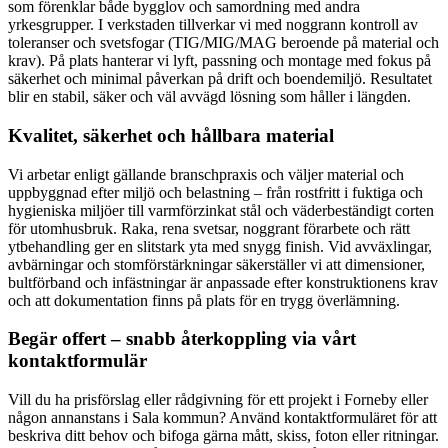
som förenklar både bygglov och samordning med andra
yrkesgrupper. I verkstaden tillverkar vi med noggrann kontroll av
toleranser och svetsfogar (TIG/MIG/MAG beroende på material och
krav). På plats hanterar vi lyft, passning och montage med fokus på
säkerhet och minimal påverkan på drift och boendemiljö. Resultatet
blir en stabil, säker och väl avvägd lösning som håller i längden.
Kvalitet, säkerhet och hållbara material
Vi arbetar enligt gällande branschpraxis och väljer material och
uppbyggnad efter miljö och belastning – från rostfritt i fuktiga och
hygieniska miljöer till varmförzinkat stål och väderbeständigt corten
för utomhusbruk. Raka, rena svetsar, noggrant förarbete och rätt
ytbehandling ger en slitstark yta med snygg finish. Vid avväxlingar,
avbärningar och stomförstärkningar säkerställer vi att dimensioner,
bultförband och infästningar är anpassade efter konstruktionens krav
och att dokumentation finns på plats för en trygg överlämning.
Begär offert – snabb återkoppling via vårt
kontaktformulär
Vill du ha prisförslag eller rådgivning för ett projekt i Forneby eller
någon annanstans i Sala kommun? Använd kontaktformuläret för att
beskriva ditt behov och bifoga gärna mått, skiss, foton eller ritningar.