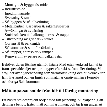
– Montage- & byggnadssmide
– Industrismide
– Inredningssmide
– Svetsning & smide
– Stålbyggen & ståltillverkning
– Metallpartier, glaspartier & säkerhetspartier
– Avväxlingar & avbärning
– Smidesräcken till balkong, terrass & trappa
– Tillverkning av grindar & staket
– Cortenstål & parksmide
– Stålstommar & stomförstärkning
– Ståltrappor, entresoler & ramper
– Renovering av pelare och balkar i stål
Behöver du en lösning utanför listan? Med egen verkstad kan vi ta
fram specialdetaljer och prototyper efter skiss, foto eller ritning. Vi
erbjuder även ytbehandling som varmförzinkning och pulverlack för
lång livslängd och en finish som matchar omgivningen i Forneby
och övriga Sala kommun.
Måttanpassat smide från idé till färdig montering
Ett lyckat smidesprojekt börjar med rätt planering. Vi hjälper dig att
definiera behov, laster, mått och infästningar, och tar fram underlag