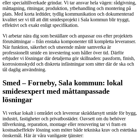
eller specialtillverkade grindar. Vi tar ansvar hela vägen: rådgivning,
måttagning, ritningar, produktion, ytbehandling och montering på
plats. Med korta ledtider, tydlig kommunikation och dokumenterad
kvalitet ser vi till att ditt smidesprojekt i Sala kommun blir tryggt,
effektivt och exakt enligt specifikation.
Vi arbetar nära dig som beställare och anpassar oss efter projektets
förutsättningar – från enstaka komponenter till kompletta leveranser.
När funktion, säkerhet och utseende måste samverka är
professionellt smide en investering som håller över tid. Därför
erbjuder vi lösningar där detaljerna gör skillnaden: passform, finish,
korrosionsskydd och diskreta infästningar som sitter där de ska och
tål daglig användning.
Smed – Forneby, Sala kommun: lokal
smidesexpert med måttanpassade
lösningar
Vi verkar lokalt i området och levererar skräddarsytt smide för bygg,
industri, fastigheter och privatbostäder. Oavsett om du behöver
tillverkning, reparation, montage eller renovering tar vi fram en
kostnadseffektiv lösning som möter både tekniska krav och estetiska
önskemål. Här är våra vanligaste tjänster: