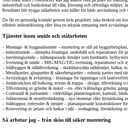
industrihall och butikslokal till villa, förening och offentliga miljöer
Resultatet blir trygga stålarbeten som håller för både användning och
Du får en personlig kontakt genom hela projektet, raka besked om kost
effektiv industrilösning eller lösa en teknisk utmaning med avväxlingar 
Tjänster inom smide och stålarbeten
– Montage- & byggnadssmide – montering av stål på byggarbetsplats, 
– Industrismide – slitstarka lösningar, underhåll och reparationer för 
– Inredningssmide – måttanpassade detaljer som bordstativ, hyllsystem
– Svetsning & smide – MIG/MAG/TIG-svetsning, reparationer och nytill
– Stålbyggen & ståltillverkning – skräddarsydda ståldetaljer, balkar, 
– Metallpartier, glaspartier & säkerhetspartier – robusta partier med r
– Avväxlingar & avbärning – lösningar för öppningar och lastöverföri
– Smidesräcken till balkong, terrass & trappa – design, tillverkning o
– Tillverkning av grindar & staket – en- eller tvåbladiga grindar, gång
– Cortenstål & parksmide – vädertåliga planteringskärl, kantstål, bänk
– Stålstommar & stomförstärkning – nya stommar eller förstärkning av 
– Ståltrappor, entresoler & ramper – platsanpassade konstruktioner för 
– Renovering av pelare och balkar i stål – rostlagning, förstärkning o
Så arbetar jag – från skiss till säker montering