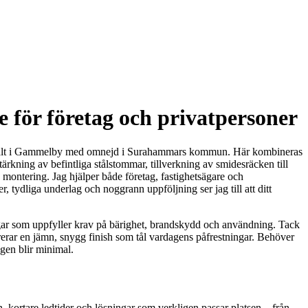
ör företag och privatpersoner
r lokalt i Gammelby med omnejd i Surahammars kommun. Här kombineras
ärkning av befintliga stålstommar, tillverkning av smidesräcken till
dig montering. Jag hjälper både företag, fastighetsägare och
, tydliga underlag och noggrann uppföljning ser jag till att ditt
sningar som uppfyller krav på bärighet, brandskydd och användning. Tack
evererar en jämn, snygg finish som tål vardagens påfrestningar. Behöver
ngen blir minimal.
 kortare ledtider och lösningar som verkligen passar platsen – från