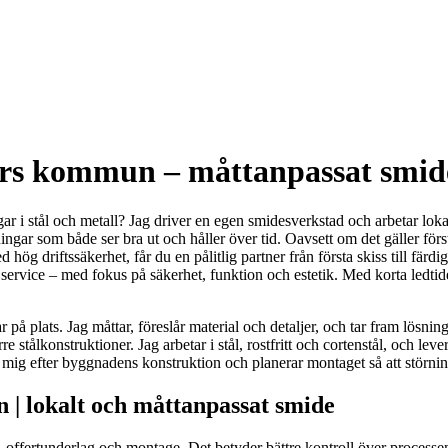
 kommun – måttanpassat smide f
gar i stål och metall? Jag driver en egen smidesverkstad och arbeta
ngar som både ser bra ut och håller över tid. Oavsett om det gäller först
d hög driftssäkerhet, får du en pålitlig partner från första skiss till fär
ervice – med fokus på säkerhet, funktion och estetik. Med korta ledtider
ar på plats. Jag måttar, föreslår material och detaljer, och tar fram lö
re stålkonstruktioner. Jag arbetar i stål, rostfritt och cortenstål, och l
r mig efter byggnadens konstruktion och planerar montaget så att störni
lokalt och måttanpassat smide
ffertunderlag och montage. Det betyder bättre kontroll över processen,