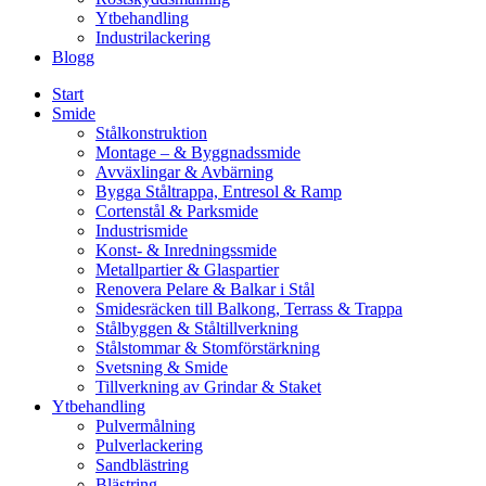
Ytbehandling
Industrilackering
Blogg
Start
Smide
Stålkonstruktion
Montage – & Byggnadssmide
Avväxlingar & Avbärning
Bygga Ståltrappa, Entresol & Ramp
Cortenstål & Parksmide
Industrismide
Konst- & Inredningssmide
Metallpartier & Glaspartier
Renovera Pelare & Balkar i Stål
Smidesräcken till Balkong, Terrass & Trappa
Stålbyggen & Ståltillverkning
Stålstommar & Stomförstärkning
Svetsning & Smide
Tillverkning av Grindar & Staket
Ytbehandling
Pulvermålning
Pulverlackering
Sandblästring
Blästring