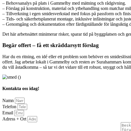
– Behovsanalys på plats i Gammelby med mätning och rådgivning.
– Förslag på konstruktion, material och ytbehandling som matchar mi
– Tillverkning i egen smidesverkstad med fokus på passform och finis
– Tids- och säkerhetsplanerat montage, inklusive infästningar och just
– Genomgång och dokumentation efter färdigställande för långsiktig dr
Det här arbetssättet minimerar risker, sparar tid på byggplatsen och ger 
Begär offert – få ett skräddarsytt förslag
Har du en ritning, en idé eller ett problem som behöver en smideslösn
offert. Jag arbetar lokalt i Gammelby och resten av Surahammars kommun
du vill åstadkomma – så tar vi det vidare till ett robust, snyggt och håll
Kontakta oss idag!
Namn
Telefon
Email
Adress + Ort