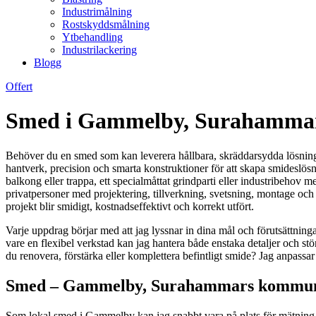
Industrimålning
Rostskyddsmålning
Ytbehandling
Industrilackering
Blogg
Offert
Smed i Gammelby, Surahammars
Behöver du en smed som kan leverera hållbara, skräddarsydda lösnin
hantverk, precision och smarta konstruktioner för att skapa smideslösni
balkong eller trappa, ett specialmåttat grindparti eller industribehov me
privatpersoner med projektering, tillverkning, svetsning, montage och s
projekt blir smidigt, kostnadseffektivt och korrekt utfört.
Varje uppdrag börjar med att jag lyssnar in dina mål och förutsättning
vare en flexibel verkstad kan jag hantera både enstaka detaljer och stör
du renovera, förstärka eller komplettera befintligt smide? Jag anpassa
Smed – Gammelby, Surahammars kommun | 
Som lokal smed i Gammelby kan jag snabbt vara på plats för mätning, o