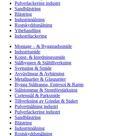
Pulverlackering industri
Sandblästring
Blästring
Industrimålning
Rostskyddsmålning
Ytbehandling
Industrilackering
Montage – & Byggnadssmide
Industrismide
Konst- & Inredningssmide
Stålbyggen & Ståltillverkning
Svetsning & Smide
Avväxlingar & Avbärning
Metallpartier & Glaspartier
Bygga Ståltrappa, Entresol & Ramp
Stålstommar & Stomförstärkning
Cortenstål & Parksmide
Tillverkning av Grindar & Staket
Pulvermålning industri
Pulverlackering industri
Sandblästring
Blästring
Industrimålning
Rostskyddsmålning