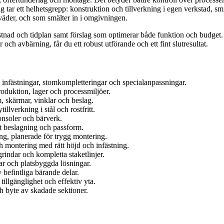
. Jag tar ett helhetsgrepp: konstruktion och tillverkning i egen verkstad, 
 väder, och som smälter in i omgivningen.
nad och tidplan samt förslag som optimerar både funktion och budget. Oa
och avbärning, får du ett robust utförande och ett fint slutresultat.
infästningar, stomkompletteringar och specialanpassningar.
produktion, lager och processmiljöer.
, skärmar, vinklar och beslag.
verkning i stål och rostfritt.
konsoler och bärverk.
ätt beslagning och passform.
ng, planerade för trygg montering.
ch montering med rätt höjd och infästning.
grindar och kompletta staketlinjer.
ar och platsbyggda lösningar.
befintliga bärande delar.
tillgänglighet och effektiv yta.
ch byte av skadade sektioner.