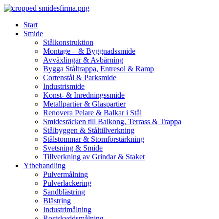
Skip
to
Start
content
Smide
Stålkonstruktion
Montage – & Byggnadssmide
Avväxlingar & Avbärning
Bygga Ståltrappa, Entresol & Ramp
Cortenstål & Parksmide
Industrismide
Konst- & Inredningssmide
Metallpartier & Glaspartier
Renovera Pelare & Balkar i Stål
Smidesräcken till Balkong, Terrass & Trappa
Stålbyggen & Ståltillverkning
Stålstommar & Stomförstärkning
Svetsning & Smide
Tillverkning av Grindar & Staket
Ytbehandling
Pulvermålning
Pulverlackering
Sandblästring
Blästring
Industrimålning
Rostskyddsmålning