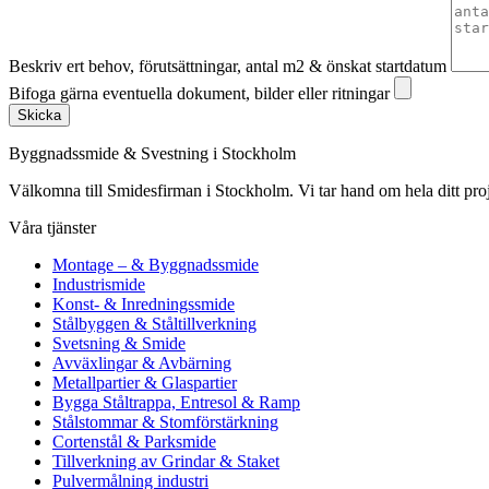
Beskriv ert behov, förutsättningar, antal m2 & önskat startdatum
Bifoga gärna eventuella dokument, bilder eller ritningar
Skicka
Byggnadssmide & Svestning i Stockholm
Välkomna till Smidesfirman i Stockholm. Vi tar hand om hela ditt projekt 
Våra tjänster
Montage – & Byggnadssmide
Industrismide
Konst- & Inredningssmide
Stålbyggen & Ståltillverkning
Svetsning & Smide
Avväxlingar & Avbärning
Metallpartier & Glaspartier
Bygga Ståltrappa, Entresol & Ramp
Stålstommar & Stomförstärkning
Cortenstål & Parksmide
Tillverkning av Grindar & Staket
Pulvermålning industri