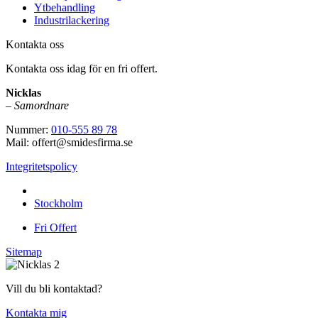
Ytbehandling
Industrilackering
Kontakta oss
Kontakta oss idag för en fri offert.
Nicklas
–
Samordnare
Nummer:
010-555 89 78
Mail: offert@smidesfirma.se
Integritetspolicy
Vi utför arbeten i hela
Stockholm
Fri Offert
Sitemap
Vill du bli kontaktad?
Kontakta mig