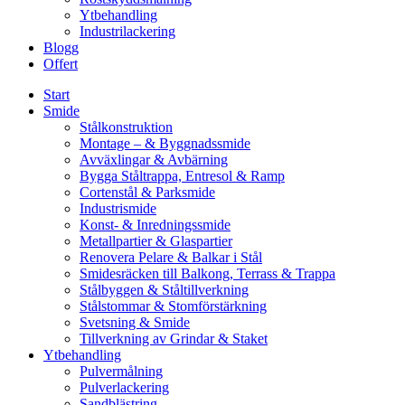
Ytbehandling
Industrilackering
Blogg
Offert
Start
Smide
Stålkonstruktion
Montage – & Byggnadssmide
Avväxlingar & Avbärning
Bygga Ståltrappa, Entresol & Ramp
Cortenstål & Parksmide
Industrismide
Konst- & Inredningssmide
Metallpartier & Glaspartier
Renovera Pelare & Balkar i Stål
Smidesräcken till Balkong, Terrass & Trappa
Stålbyggen & Ståltillverkning
Stålstommar & Stomförstärkning
Svetsning & Smide
Tillverkning av Grindar & Staket
Ytbehandling
Pulvermålning
Pulverlackering
Sandblästring