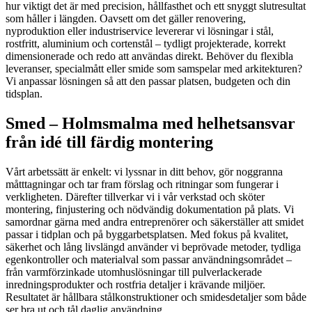
hur viktigt det är med precision, hållfasthet och ett snyggt slutresultat
som håller i längden. Oavsett om det gäller renovering,
nyproduktion eller industriservice levererar vi lösningar i stål,
rostfritt, aluminium och cortenstål – tydligt projekterade, korrekt
dimensionerade och redo att användas direkt. Behöver du flexibla
leveranser, specialmått eller smide som samspelar med arkitekturen?
Vi anpassar lösningen så att den passar platsen, budgeten och din
tidsplan.
Smed – Holmsmalma med helhetsansvar
från idé till färdig montering
Vårt arbetssätt är enkelt: vi lyssnar in ditt behov, gör noggranna
måtttagningar och tar fram förslag och ritningar som fungerar i
verkligheten. Därefter tillverkar vi i vår verkstad och sköter
montering, finjustering och nödvändig dokumentation på plats. Vi
samordnar gärna med andra entreprenörer och säkerställer att smidet
passar i tidplan och på byggarbetsplatsen. Med fokus på kvalitet,
säkerhet och lång livslängd använder vi beprövade metoder, tydliga
egenkontroller och materialval som passar användningsområdet –
från varmförzinkade utomhuslösningar till pulverlackerade
inredningsprodukter och rostfria detaljer i krävande miljöer.
Resultatet är hållbara stålkonstruktioner och smidesdetaljer som både
ser bra ut och tål daglig användning.