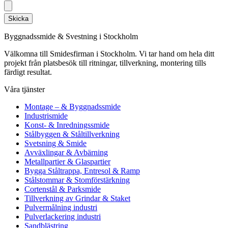
Skicka
Byggnadssmide & Svestning i Stockholm
Välkomna till Smidesfirman i Stockholm. Vi tar hand om hela ditt
projekt från platsbesök till ritningar, tillverkning, montering tills
färdigt resultat.
Våra tjänster
Montage – & Byggnadssmide
Industrismide
Konst- & Inredningssmide
Stålbyggen & Ståltillverkning
Svetsning & Smide
Avväxlingar & Avbärning
Metallpartier & Glaspartier
Bygga Ståltrappa, Entresol & Ramp
Stålstommar & Stomförstärkning
Cortenstål & Parksmide
Tillverkning av Grindar & Staket
Pulvermålning industri
Pulverlackering industri
Sandblästring