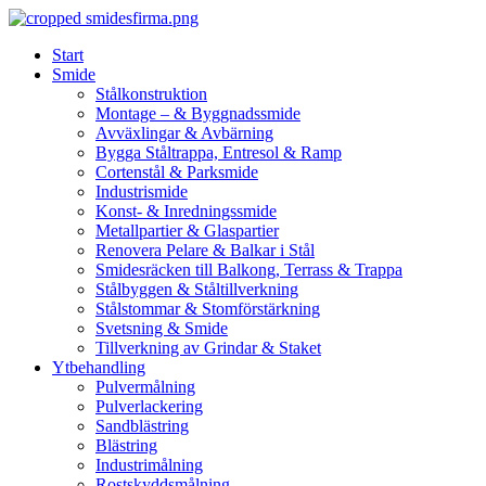
Skip
to
Start
content
Smide
Stålkonstruktion
Montage – & Byggnadssmide
Avväxlingar & Avbärning
Bygga Ståltrappa, Entresol & Ramp
Cortenstål & Parksmide
Industrismide
Konst- & Inredningssmide
Metallpartier & Glaspartier
Renovera Pelare & Balkar i Stål
Smidesräcken till Balkong, Terrass & Trappa
Stålbyggen & Ståltillverkning
Stålstommar & Stomförstärkning
Svetsning & Smide
Tillverkning av Grindar & Staket
Ytbehandling
Pulvermålning
Pulverlackering
Sandblästring
Blästring
Industrimålning
Rostskyddsmålning