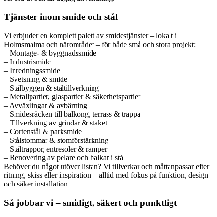
Tjänster inom smide och stål
Vi erbjuder en komplett palett av smidestjänster – lokalt i
Holmsmalma och närområdet – för både små och stora projekt:
– Montage- & byggnadssmide
– Industrismide
– Inredningssmide
– Svetsning & smide
– Stålbyggen & ståltillverkning
– Metallpartier, glaspartier & säkerhetspartier
– Avväxlingar & avbärning
– Smidesräcken till balkong, terrass & trappa
– Tillverkning av grindar & staket
– Cortenstål & parksmide
– Stålstommar & stomförstärkning
– Ståltrappor, entresoler & ramper
– Renovering av pelare och balkar i stål
Behöver du något utöver listan? Vi tillverkar och måttanpassar efter
ritning, skiss eller inspiration – alltid med fokus på funktion, design
och säker installation.
Så jobbar vi – smidigt, säkert och punktligt