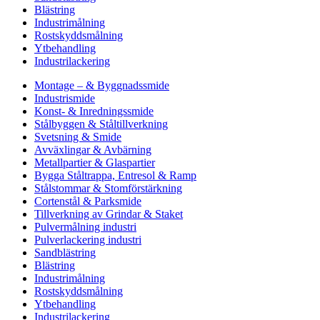
Blästring
Industrimålning
Rostskyddsmålning
Ytbehandling
Industrilackering
Montage – & Byggnadssmide
Industrismide
Konst- & Inredningssmide
Stålbyggen & Ståltillverkning
Svetsning & Smide
Avväxlingar & Avbärning
Metallpartier & Glaspartier
Bygga Ståltrappa, Entresol & Ramp
Stålstommar & Stomförstärkning
Cortenstål & Parksmide
Tillverkning av Grindar & Staket
Pulvermålning industri
Pulverlackering industri
Sandblästring
Blästring
Industrimålning
Rostskyddsmålning
Ytbehandling
Industrilackering