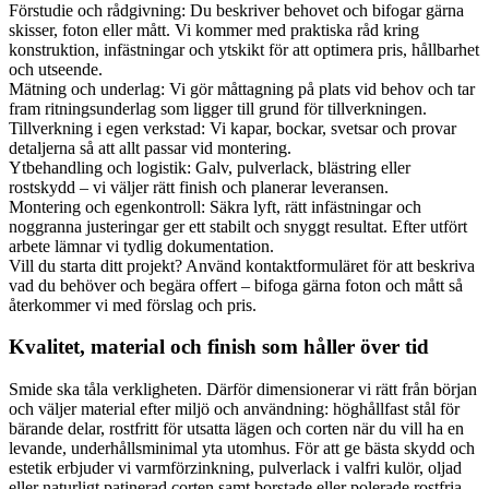
Förstudie och rådgivning: Du beskriver behovet och bifogar gärna
skisser, foton eller mått. Vi kommer med praktiska råd kring
konstruktion, infästningar och ytskikt för att optimera pris, hållbarhet
och utseende.
Mätning och underlag: Vi gör måttagning på plats vid behov och tar
fram ritningsunderlag som ligger till grund för tillverkningen.
Tillverkning i egen verkstad: Vi kapar, bockar, svetsar och provar
detaljerna så att allt passar vid montering.
Ytbehandling och logistik: Galv, pulverlack, blästring eller
rostskydd – vi väljer rätt finish och planerar leveransen.
Montering och egenkontroll: Säkra lyft, rätt infästningar och
noggranna justeringar ger ett stabilt och snyggt resultat. Efter utfört
arbete lämnar vi tydlig dokumentation.
Vill du starta ditt projekt? Använd kontaktformuläret för att beskriva
vad du behöver och begära offert – bifoga gärna foton och mått så
återkommer vi med förslag och pris.
Kvalitet, material och finish som håller över tid
Smide ska tåla verkligheten. Därför dimensionerar vi rätt från början
och väljer material efter miljö och användning: höghållfast stål för
bärande delar, rostfritt för utsatta lägen och corten när du vill ha en
levande, underhållsminimal yta utomhus. För att ge bästa skydd och
estetik erbjuder vi varmförzinkning, pulverlack i valfri kulör, oljad
eller naturligt patinerad corten samt borstade eller polerade rostfria