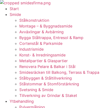
Skip
to
Start
content
Smide
Stålkonstruktion
Montage – & Byggnadssmide
Avväxlingar & Avbärning
Bygga Ståltrappa, Entresol & Ramp
Cortenstål & Parksmide
Industrismide
Konst- & Inredningssmide
Metallpartier & Glaspartier
Renovera Pelare & Balkar i Stål
Smidesräcken till Balkong, Terrass & Trappa
Stålbyggen & Ståltillverkning
Stålstommar & Stomförstärkning
Svetsning & Smide
Tillverkning av Grindar & Staket
Ytbehandling
Pulvermålning