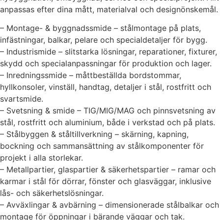
anpassas efter dina mått, materialval och designönskemål.
– Montage- & byggnadssmide – stålmontage på plats,
infästningar, balkar, pelare och specialdetaljer för bygg.
– Industrismide – slitstarka lösningar, reparationer, fixturer,
skydd och specialanpassningar för produktion och lager.
– Inredningssmide – måttbeställda bordstommar,
hyllkonsoler, vinställ, handtag, detaljer i stål, rostfritt och
svartsmide.
– Svetsning & smide – TIG/MIG/MAG och pinnsvetsning av
stål, rostfritt och aluminium, både i verkstad och på plats.
– Stålbyggen & ståltillverkning – skärning, kapning,
bockning och sammansättning av stålkomponenter för
projekt i alla storlekar.
– Metallpartier, glaspartier & säkerhetspartier – ramar och
karmar i stål för dörrar, fönster och glasväggar, inklusive
lås- och säkerhetslösningar.
– Avväxlingar & avbärning – dimensionerade stålbalkar och
montage för öppningar i bärande väggar och tak.