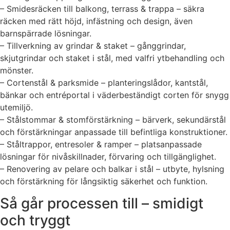
– Smidesräcken till balkong, terrass & trappa – säkra
räcken med rätt höjd, infästning och design, även
barnspärrade lösningar.
– Tillverkning av grindar & staket – gånggrindar,
skjutgrindar och staket i stål, med valfri ytbehandling och
mönster.
– Cortenstål & parksmide – planteringslådor, kantstål,
bänkar och entréportal i väderbeständigt corten för snygg
utemiljö.
– Stålstommar & stomförstärkning – bärverk, sekundärstål
och förstärkningar anpassade till befintliga konstruktioner.
– Ståltrappor, entresoler & ramper – platsanpassade
lösningar för nivåskillnader, förvaring och tillgänglighet.
– Renovering av pelare och balkar i stål – utbyte, hylsning
och förstärkning för långsiktig säkerhet och funktion.
Så går processen till – smidigt
och tryggt