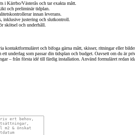
s i Kärrbo/Västerås och tar exakta mått.
ikt och preliminär tidplan.
litetskontrollerar innan leverans.
 inklusive justering och slutkontroll.
r skötsel och underhåll.
via kontaktformuläret och bifoga gärna mått, skisser, ritningar eller bi
 fram ett underlag som passar din tidsplan och budget. Oavsett om du är p
 – från första idé till färdig installation. Använd formuläret redan idag 