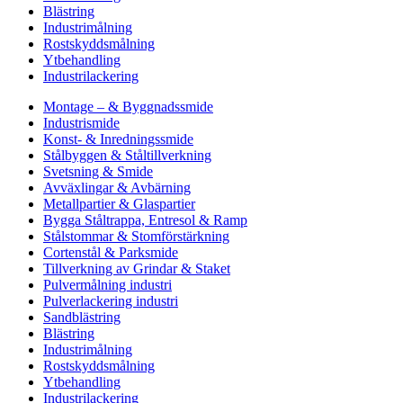
Blästring
Industrimålning
Rostskyddsmålning
Ytbehandling
Industrilackering
Montage – & Byggnadssmide
Industrismide
Konst- & Inredningssmide
Stålbyggen & Ståltillverkning
Svetsning & Smide
Avväxlingar & Avbärning
Metallpartier & Glaspartier
Bygga Ståltrappa, Entresol & Ramp
Stålstommar & Stomförstärkning
Cortenstål & Parksmide
Tillverkning av Grindar & Staket
Pulvermålning industri
Pulverlackering industri
Sandblästring
Blästring
Industrimålning
Rostskyddsmålning
Ytbehandling
Industrilackering