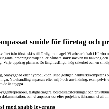
npassat smide för företag och p
litet från första skiss till färdigt montage? Vi arbetar lokalt i Kärrb
leganta inredningsdetaljer eller hållbara smidesräcken till balkong och 
ng. Varje uppdrag planeras för lång livslängd, hög säkerhet och en smidi
ing, ombyggnad eller nyproduktion. Med gedigen hantverkskompetens oc
teringar. Ytbehandling anpassas efter miljö och användning, exempelvis 
om de är snygga.
ggentreprenörer, fastighetsägare, bostadsrättsföreningar och privatkun
 dokumentation, och vi anpassar oss efter projektets tidsramar så att di
nst med snabb leverans