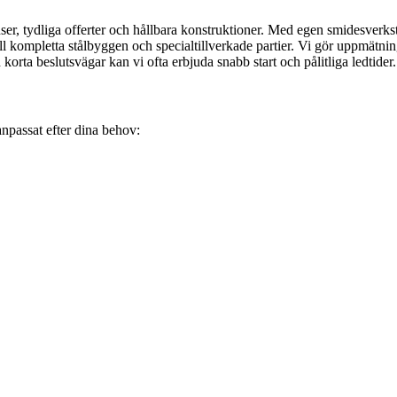
ser, tydliga offerter och hållbara konstruktioner. Med egen smidesverkst
ill kompletta stålbyggen och specialtillverkade partier. Vi gör uppmätnin
h korta beslutsvägar kan vi ofta erbjuda snabb start och pålitliga ledtider.
anpassat efter dina behov: