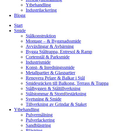
Ytbehandling
Industrilackering
Blogg
Start
Smide
Stålkonstruktion
Montage – & Byggnadssmide
Avväxlingar & Avbärning
Bygga Ståltrappa, Entresol & Ramp
Cortenstål & Parksmide
Industrismide
Konst- & Inredningssmide
Metallpartier & Glaspartier
Renovera Pelare & Balkar i Stål
Smidesräcken till Balkong, Terrass & Trappa
Stålbyggen & Ståltillverkning
Stålstommar & Stomförstärkning
Svetsning & Smide
Tillverkning av Grindar & Staket
Ytbehandling
Pulvermålning
Pulverlackering
Sandblästring
Blästring