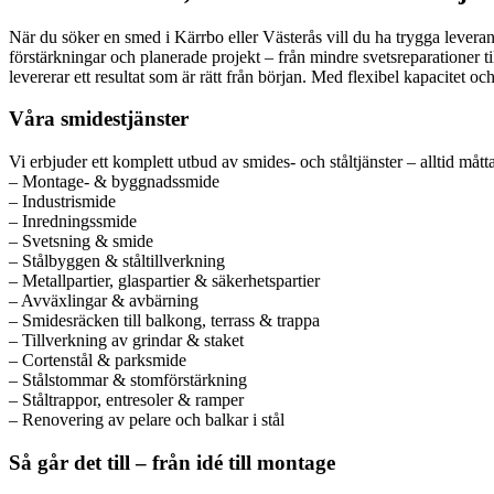
När du söker en smed i Kärrbo eller Västerås vill du ha trygga leveran
förstärkningar och planerade projekt – från mindre svetsreparationer t
levererar ett resultat som är rätt från början. Med flexibel kapacitet oc
Våra smidestjänster
Vi erbjuder ett komplett utbud av smides- och ståltjänster – alltid mått
– Montage- & byggnadssmide
– Industrismide
– Inredningssmide
– Svetsning & smide
– Stålbyggen & ståltillverkning
– Metallpartier, glaspartier & säkerhetspartier
– Avväxlingar & avbärning
– Smidesräcken till balkong, terrass & trappa
– Tillverkning av grindar & staket
– Cortenstål & parksmide
– Stålstommar & stomförstärkning
– Ståltrappor, entresoler & ramper
– Renovering av pelare och balkar i stål
Så går det till – från idé till montage