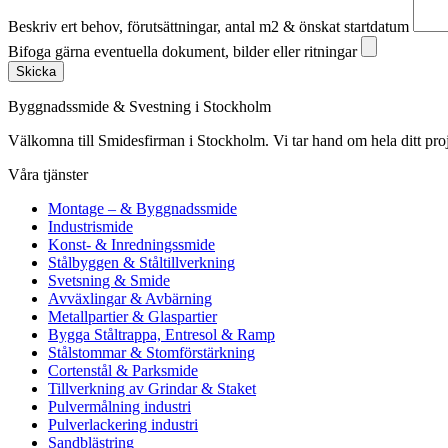
Beskriv ert behov, förutsättningar, antal m2 & önskat startdatum
Bifoga gärna eventuella dokument, bilder eller ritningar
Skicka
Byggnadssmide & Svestning i Stockholm
Välkomna till Smidesfirman i Stockholm. Vi tar hand om hela ditt projekt 
Våra tjänster
Montage – & Byggnadssmide
Industrismide
Konst- & Inredningssmide
Stålbyggen & Ståltillverkning
Svetsning & Smide
Avväxlingar & Avbärning
Metallpartier & Glaspartier
Bygga Ståltrappa, Entresol & Ramp
Stålstommar & Stomförstärkning
Cortenstål & Parksmide
Tillverkning av Grindar & Staket
Pulvermålning industri
Pulverlackering industri
Sandblästring