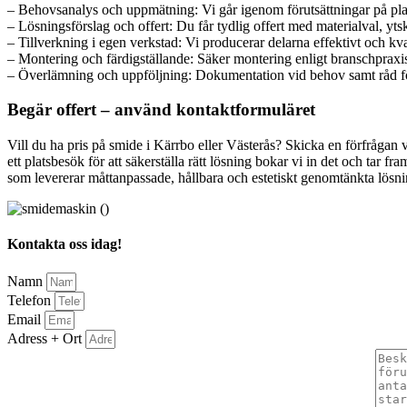
– Behovsanalys och uppmätning: Vi går igenom förutsättningar på plat
– Lösningsförslag och offert: Du får tydlig offert med materialval, ytsk
– Tillverkning i egen verkstad: Vi producerar delarna effektivt och kva
– Montering och färdigställande: Säker montering enligt branschpraxis,
– Överlämning och uppföljning: Dokumentation vid behov samt råd fö
Begär offert – använd kontaktformuläret
Vill du ha pris på smide i Kärrbo eller Västerås? Skicka en förfrågan 
ett platsbesök för att säkerställa rätt lösning bokar vi in det och tar
som levererar måttanpassade, hållbara och estetiskt genomtänkta lösningar
Kontakta oss idag!
Namn
Telefon
Email
Adress + Ort