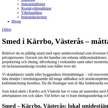
Industrimålning
Rostskyddsmålning
Ytbehandling
Industrilackering
Blogg
Offert
Smed i Kärrbo, Västerås – måtta
Behöver du en pålitlig smed med egen smidesverkstad som levererar kva
privatpersoner. Oavsett om det handlar om robusta stålkonstruktioner, e
projektering och ritning, tillverkning i verkstaden samt säker monteri
ett fackmannamässigt resultat som håller över tid.
Vi skräddarsyr smide efter byggnadens förutsättningar – vid renover
lätta detaljer i inredningssmide till tunga stålbalkar och stomkomplet
kulörmatchning inomhus. Du får lösningar som är lika funktionella s
Som lokal aktör i Kärrbo och Västerås har vi vana att samordna med by
arbetsplatsen ren och säker. Vid behov tar vi fram ritningsunderlag och
Smed – Kärrbo, Västerås: lokal smidestjä