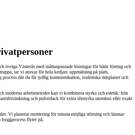
rivatpersoner
o och övriga Västerås med måttanpassade lösningar för både företag och
trappa, tar vi ansvar för hela kedjan: uppmätning på plats,
g process där du får tydlig kommunikation, realistiska tidsplaner och
h moderna arbetsmetoder kan vi kombinera styrka och estetik: från
varmförzinkning och pulverlack för extra slitstyrka utomhus eller exakt
der. Vi planerar montering för minsta möjliga störning och lämnar
n byggprocess flyter på.