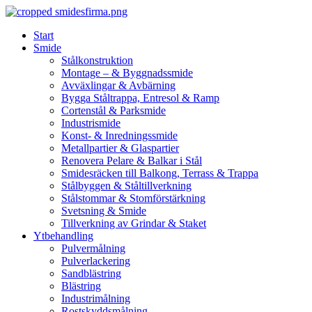
Skip
to
Start
content
Smide
Stålkonstruktion
Montage – & Byggnadssmide
Avväxlingar & Avbärning
Bygga Ståltrappa, Entresol & Ramp
Cortenstål & Parksmide
Industrismide
Konst- & Inredningssmide
Metallpartier & Glaspartier
Renovera Pelare & Balkar i Stål
Smidesräcken till Balkong, Terrass & Trappa
Stålbyggen & Ståltillverkning
Stålstommar & Stomförstärkning
Svetsning & Smide
Tillverkning av Grindar & Staket
Ytbehandling
Pulvermålning
Pulverlackering
Sandblästring
Blästring
Industrimålning
Rostskyddsmålning