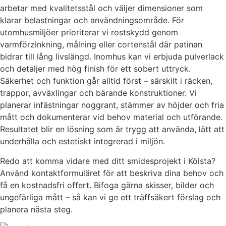
arbetar med kvalitetsstål och väljer dimensioner som
klarar belastningar och användningsområde. För
utomhusmiljöer prioriterar vi rostskydd genom
varmförzinkning, målning eller cortenstål där patinan
bidrar till lång livslängd. Inomhus kan vi erbjuda pulverlack
och detaljer med hög finish för ett sobert uttryck.
Säkerhet och funktion går alltid först – särskilt i räcken,
trappor, avväxlingar och bärande konstruktioner. Vi
planerar infästningar noggrant, stämmer av höjder och fria
mått och dokumenterar vid behov material och utförande.
Resultatet blir en lösning som är trygg att använda, lätt att
underhålla och estetiskt integrerad i miljön.
Redo att komma vidare med ditt smidesprojekt i Kölsta?
Använd kontaktformuläret för att beskriva dina behov och
få en kostnadsfri offert. Bifoga gärna skisser, bilder och
ungefärliga mått – så kan vi ge ett träffsäkert förslag och
planera nästa steg.