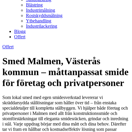
Blästring
Industrimålning
Rostskyddsmålning
Ytbehandling
Industrilackering
Blogg
Offert
Offert
Smed Malmen, Västerås
kommun – måttanpassat smide
för företag och privatpersoner
Som lokal smed med egen smidesverkstad levererar vi
skräddarsydda stållösningar som håller över tid – från enstaka
specialdetaljer till kompletta stålbyggen. Vi hjälper både företag och
privatpersoner i Malmen med allt från konstruktionssmide och
stomförstärkningar till eleganta smidesräcken, grindar och inredning
i stål. Varje uppdrag börjar med dina mått och dina behov. Därefter
tar vi fram en hållbar och kostnadseffektiv lösning som passar