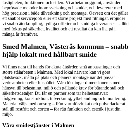
fastigheten, funktionen och stilen. Vi arbetar noggrant, använder
beprövade metoder inom svetsning och smide, och levererar med
hög precision i både tillverkning och montage. Oavsett om det gäller
ett snabbt servicejobb eller ett större projekt med ritningar, erbjuder
vi snabb återkoppling, tydliga offerter och smidiga leveranser – alltid
med fokus på säkerhet, kvalitet och ett resultat du kan lita på i
många år framöver.
Smed Malmen, Västerås kommun – snabb
hjälp lokalt med hållbart smide
Vi finns nära till hands för akuta åtgärder, små anpassningar och
större stålarbeten i Malmen. Med lokal närvaro kan vi göra
platsbesök, måtta på plats och planera montage när det passar
verksamheten eller hushållet. Våra lösningar dimensioneras med
hänsyn till belastning, miljö och gällande krav för bärande stål och
säkerhetsdetaljer. Du får en partner som tar helhetsansvar:
rådgivning, konstruktion, tillverkning, ytbehandling och montering.
Material väljs med omsorg – från varmförzinkat och pulverlackerat
stål till rostfritt och corten – för rätt funktion och estetik i just din
miljö.
Våra smidestjänster i Malmen