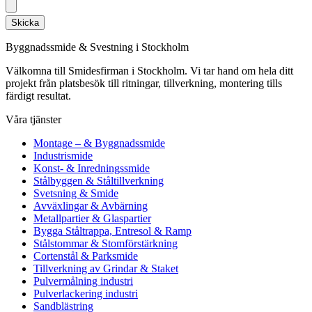
Skicka
Byggnadssmide & Svestning i Stockholm
Välkomna till Smidesfirman i Stockholm. Vi tar hand om hela ditt
projekt från platsbesök till ritningar, tillverkning, montering tills
färdigt resultat.
Våra tjänster
Montage – & Byggnadssmide
Industrismide
Konst- & Inredningssmide
Stålbyggen & Ståltillverkning
Svetsning & Smide
Avväxlingar & Avbärning
Metallpartier & Glaspartier
Bygga Ståltrappa, Entresol & Ramp
Stålstommar & Stomförstärkning
Cortenstål & Parksmide
Tillverkning av Grindar & Staket
Pulvermålning industri
Pulverlackering industri
Sandblästring