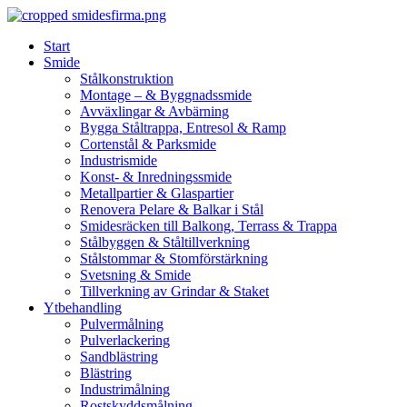
Skip
to
Start
content
Smide
Stålkonstruktion
Montage – & Byggnadssmide
Avväxlingar & Avbärning
Bygga Ståltrappa, Entresol & Ramp
Cortenstål & Parksmide
Industrismide
Konst- & Inredningssmide
Metallpartier & Glaspartier
Renovera Pelare & Balkar i Stål
Smidesräcken till Balkong, Terrass & Trappa
Stålbyggen & Ståltillverkning
Stålstommar & Stomförstärkning
Svetsning & Smide
Tillverkning av Grindar & Staket
Ytbehandling
Pulvermålning
Pulverlackering
Sandblästring
Blästring
Industrimålning
Rostskyddsmålning