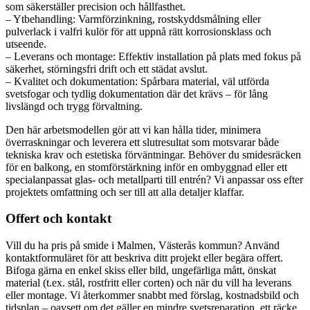
som säkerställer precision och hållfasthet.
– Ytbehandling: Varmförzinkning, rostskyddsmålning eller
pulverlack i valfri kulör för att uppnå rätt korrosionsklass och
utseende.
– Leverans och montage: Effektiv installation på plats med fokus på
säkerhet, störningsfri drift och ett städat avslut.
– Kvalitet och dokumentation: Spårbara material, väl utförda
svetsfogar och tydlig dokumentation där det krävs – för lång
livslängd och trygg förvaltning.
Den här arbetsmodellen gör att vi kan hålla tider, minimera
överraskningar och leverera ett slutresultat som motsvarar både
tekniska krav och estetiska förväntningar. Behöver du smidesräcken
för en balkong, en stomförstärkning inför en ombyggnad eller ett
specialanpassat glas- och metallparti till entrén? Vi anpassar oss efter
projektets omfattning och ser till att alla detaljer klaffar.
Offert och kontakt
Vill du ha pris på smide i Malmen, Västerås kommun? Använd
kontaktformuläret för att beskriva ditt projekt eller begära offert.
Bifoga gärna en enkel skiss eller bild, ungefärliga mått, önskat
material (t.ex. stål, rostfritt eller corten) och när du vill ha leverans
eller montage. Vi återkommer snabbt med förslag, kostnadsbild och
tidsplan – oavsett om det gäller en mindre svetsreparation, ett räcke