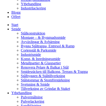
Ytbehandling
Industrilackering
Blogg
Offert
Start
Smide
Stålkonstruktion
Montage – & Byggnadssmide
Avväxlingar & Avbärning
Bygga Ståltrappa, Entresol & Ramp
Cortenstål & Parksmide
Industrismide
Konst- & Inredningssmide
Metallpartier & Glaspartier
Renovera Pelare & Balkar i Stål
Smidesräcken till Balkong, Terrass & Trappa
Stålbyggen & Ståltillverkning
Stålstommar & Stomförstärkning
Svetsning & Smide
Tillverkning av Grindar & Staket
Ytbehandling
Pulvermålning
Pulverlackering
Sandblästring