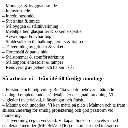
– Montage- & byggnadssmide
– Industrismide
– Inredningssmide
– Svetsning & smide
– Stålbyggen & ståltillverkning
– Metallpartier, glaspartier & säkerhetspartier
– Avväxlingar & avbärning
– Smidesräcken till balkong, terrass & trappa
– Tillverkning av grindar & staket
– Cortenstål & parksmide
– Stålstommar & stomförstärkning
– Ståltrappor, entresoler & ramper
– Renovering av pelare och balkar i stål
Så arbetar vi – från idé till färdigt montage
– Förstudie och rådgivning: Berätta vad du behöver – bärande
lösning, kompletterande ståldetalj eller designad inredning. Vi
vägleder i materialval, infästningar och finish.
– Mätning och underlag: Vi kan måtta på plats i Malmen och ta fram
skisser/underlag för smidig projektering och god passform vid
montering.
– Tillverkning i egen verkstad: Vi kapar, bockar och svetsar med
etablerade metoder (MIG/MAG/TIG) och arbetar med toleranser