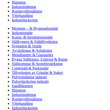
Blästring
Industrimålning
Rostskyddsmålning
Ytbehandling
Industrilackering
Montage – & Byggnadssmide
Industrismide
Konst- & Inredningssmide
Stålbyggen & Ståltillverkning
Svetsning & Smide
Avväxlingar & Avbärning
Metallpartier & Glaspartier
Bygga Ståltrappa, Entresol & Ramp
Stålstommar & Stomförstärkning
Cortenstål & Parksmide
Tillverkning av Grindar & Staket
Pulvermålning industri
Pulverlackering industri
Sandblästring
Blästring
Industrimålning
Rostskyddsmålning
Ytbehandling
Industrilackering