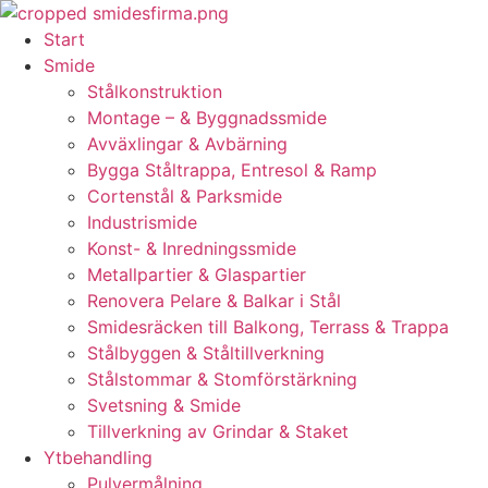
Skip
to
Start
content
Smide
Stålkonstruktion
Montage – & Byggnadssmide
Avväxlingar & Avbärning
Bygga Ståltrappa, Entresol & Ramp
Cortenstål & Parksmide
Industrismide
Konst- & Inredningssmide
Metallpartier & Glaspartier
Renovera Pelare & Balkar i Stål
Smidesräcken till Balkong, Terrass & Trappa
Stålbyggen & Ståltillverkning
Stålstommar & Stomförstärkning
Svetsning & Smide
Tillverkning av Grindar & Staket
Ytbehandling
Pulvermålning