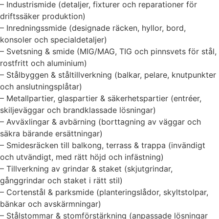
– Industrismide (detaljer, fixturer och reparationer för
driftssäker produktion)
– Inredningssmide (designade räcken, hyllor, bord,
konsoler och specialdetaljer)
– Svetsning & smide (MIG/MAG, TIG och pinnsvets för stål,
rostfritt och aluminium)
– Stålbyggen & ståltillverkning (balkar, pelare, knutpunkter
och anslutningsplåtar)
– Metallpartier, glaspartier & säkerhetspartier (entréer,
skiljeväggar och brandklassade lösningar)
– Avväxlingar & avbärning (borttagning av väggar och
säkra bärande ersättningar)
– Smidesräcken till balkong, terrass & trappa (invändigt
och utvändigt, med rätt höjd och infästning)
– Tillverkning av grindar & staket (skjutgrindar,
gånggrindar och staket i rätt stil)
– Cortenstål & parksmide (planteringslådor, skyltstolpar,
bänkar och avskärmningar)
– Stålstommar & stomförstärkning (anpassade lösningar