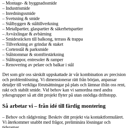
– Montage- & byggnadssmide
– Industrismide
– Inredningssmide
– Svetsning & smide
– Stålbyggen & ståltillverkning
– Metallpartier, glaspartier & säkerhetspartier
– Avväxlingar & avbärning
– Smidesräcken till balkong, terrass & trappa
– Tillverkning av grindar & staket
– Cortenstål & parksmide
– Stålstommar & stomförstärkning
– Ståltrappor, entresoler & ramper
– Renovering av pelare och balkar i stål
Det som gör oss särskilt uppskattade är vår kombination av precision
och problemlösning. Vi dimensionerar rätt från början, anpassar
detaljer till verkliga förutsättningar på plats och lämnar ifrån oss rent,
rakt och stabilt smide. Vid behov kan vi samordna med andra
yrkesgrupper så att ditt projekt flyter på utan onödiga driftstopp.
Så arbetar vi – från idé till färdig montering
– Behov och rådgivning: Beskriv ditt projekt via kontaktformuläret.
Vi återkommer snabbt med frågor, preliminära lösningar och
tidsramar.