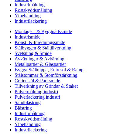
Industrimålning
Rostskyddsmålning
Ytbehandling
Industrilackering
Montage – & Byggnadssmide
Industrismide
Konst- & Inredningssmide
Stålbyggen & Ståltillverkning
Svetsning & Smide
Avväxlingar & Avbärning
Metallpartier & Glaspartier
Bygga Ståltrappa, Entresol & Ramp
Stålstommar & Stomförstärkning
Cortenstål & Parksmide
Tillverkning av Grindar & Staket
Pulvermålning industri
Pulverlackering industri
Sandblästring
Blästring
Industrimålning
Rostskyddsmålning
Ytbehandling
Industrilackering