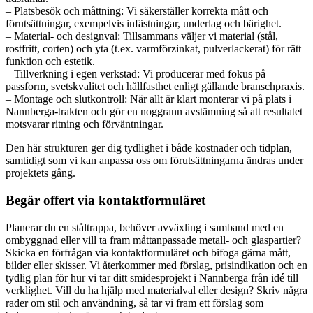
– Platsbesök och måttning: Vi säkerställer korrekta mått och
förutsättningar, exempelvis infästningar, underlag och bärighet.
– Material- och designval: Tillsammans väljer vi material (stål,
rostfritt, corten) och yta (t.ex. varmförzinkat, pulverlackerat) för rätt
funktion och estetik.
– Tillverkning i egen verkstad: Vi producerar med fokus på
passform, svetskvalitet och hållfasthet enligt gällande branschpraxis.
– Montage och slutkontroll: När allt är klart monterar vi på plats i
Nannberga-trakten och gör en noggrann avstämning så att resultatet
motsvarar ritning och förväntningar.
Den här strukturen ger dig tydlighet i både kostnader och tidplan,
samtidigt som vi kan anpassa oss om förutsättningarna ändras under
projektets gång.
Begär offert via kontaktformuläret
Planerar du en ståltrappa, behöver avväxling i samband med en
ombyggnad eller vill ta fram måttanpassade metall- och glaspartier?
Skicka en förfrågan via kontaktformuläret och bifoga gärna mått,
bilder eller skisser. Vi återkommer med förslag, prisindikation och en
tydlig plan för hur vi tar ditt smidesprojekt i Nannberga från idé till
verklighet. Vill du ha hjälp med materialval eller design? Skriv några
rader om stil och användning, så tar vi fram ett förslag som