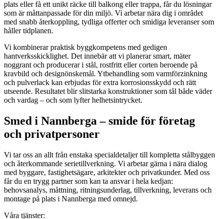
plats eller få ett unikt räcke till balkong eller trappa, får du lösningar
som är måttanpassade för din miljö. Vi arbetar nära dig i området
med snabb återkoppling, tydliga offerter och smidiga leveranser som
håller tidplanen.
Vi kombinerar praktisk byggkompetens med gedigen
hantverksskicklighet. Det innebär att vi planerar smart, mäter
noggrant och producerar i stål, rostfritt eller corten beroende på
kravbild och designönskemål. Ytbehandling som varmförzinkning
och pulverlack kan erbjudas för extra korrosionsskydd och rätt
utseende. Resultatet blir slitstarka konstruktioner som tål både väder
och vardag – och som lyfter helhetsintrycket.
Smed i Nannberga – smide för företag
och privatpersoner
Vi tar oss an allt från enstaka specialdetaljer till kompletta stålbyggen
och återkommande serietillverkning. Vi arbetar gärna i nära dialog
med byggare, fastighetsägare, arkitekter och privatkunder. Med oss
får du en trygg partner som kan ta ansvar i hela kedjan:
behovsanalys, måttning, ritningsunderlag, tillverkning, leverans och
montage på plats i Nannberga med omnejd.
Våra tjänster: