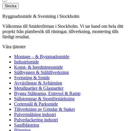
Skicka
Byggnadssmide & Svestning i Stockholm
Välkomna till Smidesfirman i Stockholm. Vi tar hand om hela ditt
projekt från platsbesök till ritningar, tillverkning, montering tills
färdigt resultat.
Våra tjänster
Montage – & Byggnadssmide
Industrismide
Konst- & Inredningssmide
Stålbyggen & Ståltillverkning
Svetsning & Smide
Avväxlingar & Avbärning
Metallpartier & Glaspartier
Bygga Ståltrappa, Entresol & Ramp
Stålstommar & Stomförstärkning
Cortenstål & Parksmide
Tillverkning av Grindar & Staket
Pulvermålning industri
Pulverlackering industri
Sandblästring
Blästring