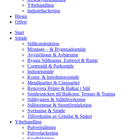
Ytbehandling
Industrilackering
Blogg
Offert
Start
Smide
Stålkonstruktion
Montage – & Byggnadssmide
Avväxlingar & Avbärning
Bygga Ståltrappa, Entresol & Ramp
Cortenstål & Parksmide
Industrismide
Konst- & Inredningssmide
Metallpartier & Glaspartier
Renovera Pelare & Balkar i Stål
Smidesräcken till Balkong, Terrass & Trappa
Stålbyggen & Ståltillverkning
Stålstommar & Stomförstärkning
Svetsning & Smide
Tillverkning av Grindar & Staket
Ytbehandling
Pulvermålning
Pulverlackering
Sandblästring