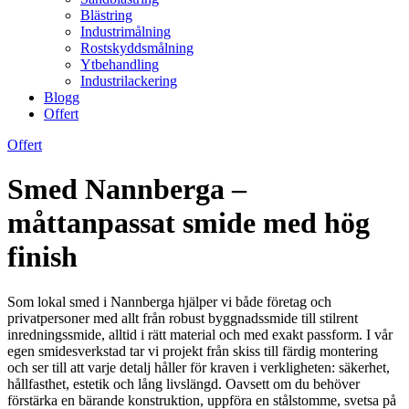
Blästring
Industrimålning
Rostskyddsmålning
Ytbehandling
Industrilackering
Blogg
Offert
Offert
Smed Nannberga –
måttanpassat smide med hög
finish
Som lokal smed i Nannberga hjälper vi både företag och
privatpersoner med allt från robust byggnadssmide till stilrent
inredningssmide, alltid i rätt material och med exakt passform. I vår
egen smidesverkstad tar vi projekt från skiss till färdig montering
och ser till att varje detalj håller för kraven i verkligheten: säkerhet,
hållfasthet, estetik och lång livslängd. Oavsett om du behöver
förstärka en bärande konstruktion, uppföra en stålstomme, svetsa på