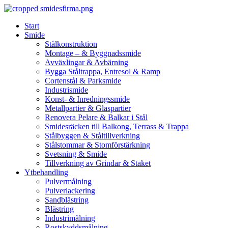
Skip
to
Start
content
Smide
Stålkonstruktion
Montage – & Byggnadssmide
Avväxlingar & Avbärning
Bygga Ståltrappa, Entresol & Ramp
Cortenstål & Parksmide
Industrismide
Konst- & Inredningssmide
Metallpartier & Glaspartier
Renovera Pelare & Balkar i Stål
Smidesräcken till Balkong, Terrass & Trappa
Stålbyggen & Ståltillverkning
Stålstommar & Stomförstärkning
Svetsning & Smide
Tillverkning av Grindar & Staket
Ytbehandling
Pulvermålning
Pulverlackering
Sandblästring
Blästring
Industrimålning
Rostskyddsmålning