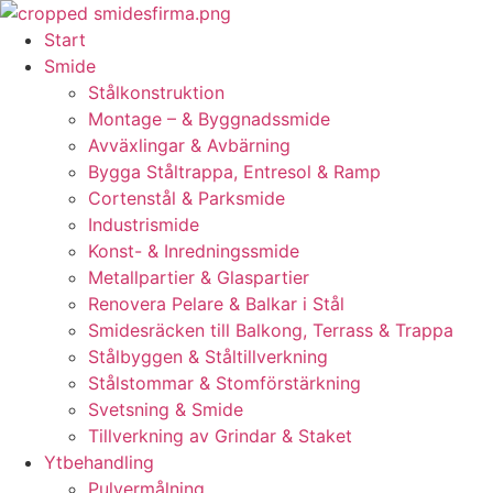
Skip
to
Start
content
Smide
Stålkonstruktion
Montage – & Byggnadssmide
Avväxlingar & Avbärning
Bygga Ståltrappa, Entresol & Ramp
Cortenstål & Parksmide
Industrismide
Konst- & Inredningssmide
Metallpartier & Glaspartier
Renovera Pelare & Balkar i Stål
Smidesräcken till Balkong, Terrass & Trappa
Stålbyggen & Ståltillverkning
Stålstommar & Stomförstärkning
Svetsning & Smide
Tillverkning av Grindar & Staket
Ytbehandling
Pulvermålning