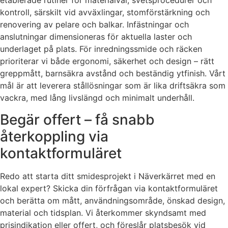
etablerade rutiner för materialval, svetsprocedurer och
kontroll, särskilt vid avväxlingar, stomförstärkning och
renovering av pelare och balkar. Infästningar och
anslutningar dimensioneras för aktuella laster och
underlaget på plats. För inredningssmide och räcken
prioriterar vi både ergonomi, säkerhet och design – rätt
greppmått, barnsäkra avstånd och beständig ytfinish. Vårt
mål är att leverera stållösningar som är lika driftsäkra som
vackra, med lång livslängd och minimalt underhåll.
Begär offert – få snabb
återkoppling via
kontaktformuläret
Redo att starta ditt smidesprojekt i Näverkärret med en
lokal expert? Skicka din förfrågan via kontaktformuläret
och berätta om mått, användningsområde, önskad design,
material och tidsplan. Vi återkommer skyndsamt med
prisindikation eller offert, och föreslår platsbesök vid