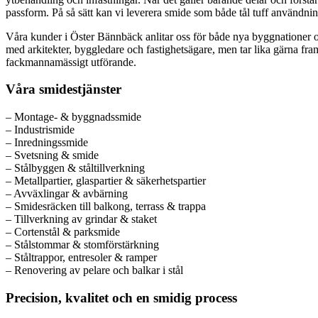
passform. På så sätt kan vi leverera smide som både tål tuff användnin
Våra kunder i Öster Bännbäck anlitar oss för både nya byggnationer och
med arkitekter, byggledare och fastighetsägare, men tar lika gärna fram
fackmannamässigt utförande.
Våra smidestjänster
– Montage- & byggnadssmide
– Industrismide
– Inredningssmide
– Svetsning & smide
– Stålbyggen & ståltillverkning
– Metallpartier, glaspartier & säkerhetspartier
– Avväxlingar & avbärning
– Smidesräcken till balkong, terrass & trappa
– Tillverkning av grindar & staket
– Cortenstål & parksmide
– Stålstommar & stomförstärkning
– Ståltrappor, entresoler & ramper
– Renovering av pelare och balkar i stål
Precision, kvalitet och en smidig process