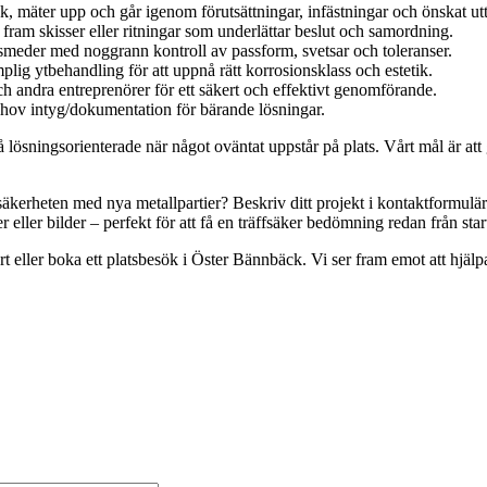
 mäter upp och går igenom förutsättningar, infästningar och önskat ut
i fram skisser eller ritningar som underlättar beslut och samordning.
 smeder med noggrann kontroll av passform, svetsar och toleranser.
lig ytbehandling för att uppnå rätt korrosionsklass och estetik.
 andra entreprenörer för ett säkert och effektivt genomförande.
ehov intyg/dokumentation för bärande lösningar.
kså lösningsorienterade när något oväntat uppstår på plats. Vårt mål är a
ra säkerheten med nya metallpartier? Beskriv ditt projekt i kontaktformu
eller bilder – perfekt för att få en träffsäker bedömning redan från star
 eller boka ett platsbesök i Öster Bännbäck. Vi ser fram emot att hjäl