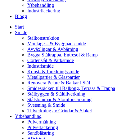
Ytbehandling
Industrilackering
Blogg
Start
Smide
Stålkonstruktion
Montage – & Byggnadssmide
Avväxlingar & Avbärning
Bygga Ståltrappa, Entresol & Ramp
Cortenstål & Parksmide
Industrismide
Konst- & Inredningssmide
Metallpartier & Glaspartier
Renovera Pelare & Balkar i Stål
Smidesräcken till Balkong, Terrass & Trappa
Stålbyggen & Ståltillverkning
Stålstommar & Stomförstärkning
Svetsning & Smide
Tillverkning av Grindar & Staket
Ytbehandling
Pulvermålning
Pulverlackering
Sandblästring
Blästring