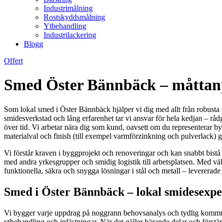
Industrimålning
Rostskyddsmålning
Ytbehandling
Industrilackering
Blogg
Offert
Smed Öster Bännbäck – måttanpa
Som lokal smed i Öster Bännbäck hjälper vi dig med allt från robusta 
smidesverkstad och lång erfarenhet tar vi ansvar för hela kedjan – råd
över tid. Vi arbetar nära dig som kund, oavsett om du representerar bygg 
materialval och finish (till exempel varmförzinkning och pulverlack) ge
Vi förstår kraven i byggprojekt och renoveringar och kan snabbt bistå
med andra yrkesgrupper och smidig logistik till arbetsplatsen. Med välp
funktionella, säkra och snygga lösningar i stål och metall – levererad
Smed i Öster Bännbäck – lokal smidesexper
Vi bygger varje uppdrag på noggrann behovsanalys och tydlig kommunikatio
ytbehandling och infästningar. När det gäller bärande delar och förstä