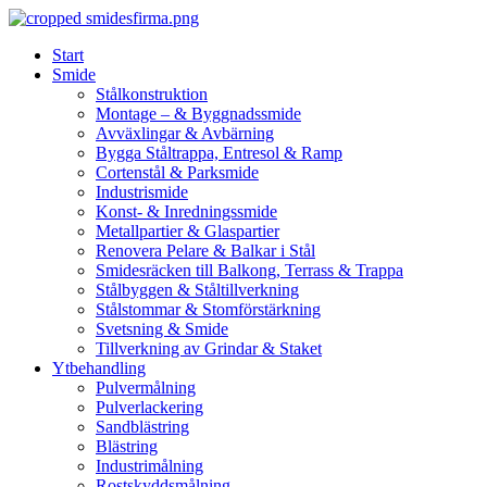
Skip
to
Start
content
Smide
Stålkonstruktion
Montage – & Byggnadssmide
Avväxlingar & Avbärning
Bygga Ståltrappa, Entresol & Ramp
Cortenstål & Parksmide
Industrismide
Konst- & Inredningssmide
Metallpartier & Glaspartier
Renovera Pelare & Balkar i Stål
Smidesräcken till Balkong, Terrass & Trappa
Stålbyggen & Ståltillverkning
Stålstommar & Stomförstärkning
Svetsning & Smide
Tillverkning av Grindar & Staket
Ytbehandling
Pulvermålning
Pulverlackering
Sandblästring
Blästring
Industrimålning
Rostskyddsmålning