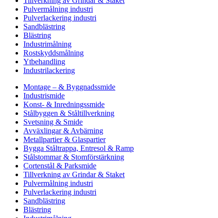
Tillverkning av Grindar & Staket
Pulvermålning industri
Pulverlackering industri
Sandblästring
Blästring
Industrimålning
Rostskyddsmålning
Ytbehandling
Industrilackering
Montage – & Byggnadssmide
Industrismide
Konst- & Inredningssmide
Stålbyggen & Ståltillverkning
Svetsning & Smide
Avväxlingar & Avbärning
Metallpartier & Glaspartier
Bygga Ståltrappa, Entresol & Ramp
Stålstommar & Stomförstärkning
Cortenstål & Parksmide
Tillverkning av Grindar & Staket
Pulvermålning industri
Pulverlackering industri
Sandblästring
Blästring