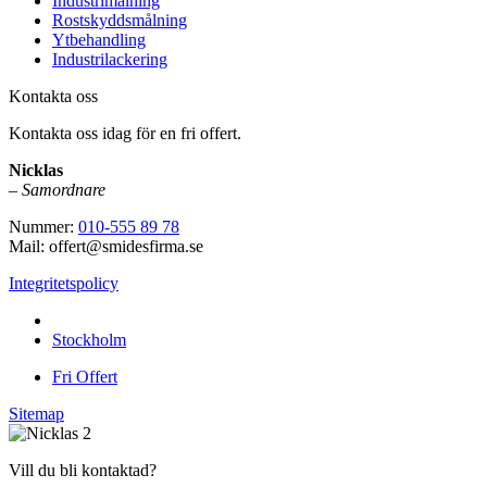
Industrimålning
Rostskyddsmålning
Ytbehandling
Industrilackering
Kontakta oss
Kontakta oss idag för en fri offert.
Nicklas
–
Samordnare
Nummer:
010-555 89 78
Mail: offert@smidesfirma.se
Integritetspolicy
Vi utför arbeten i hela
Stockholm
Fri Offert
Sitemap
Vill du bli kontaktad?