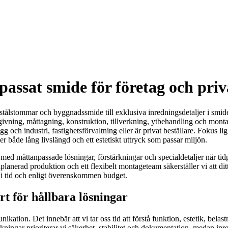
ssat smide för företag och priv
stålstommar och byggnadssmide till exklusiva inredningsdetaljer i smide
givning, måttagning, konstruktion, tillverkning, ytbehandling och montag
och industri, fastighetsförvaltning eller är privat beställare. Fokus ligge
r både lång livslängd och ett estetiskt uttryck som passar miljön.
 med måttanpassade lösningar, förstärkningar och specialdetaljer när ti
lanerad produktion och ett flexibelt montageteam säkerställer vi att dit
e i tid och enligt överenskommen budget.
t för hållbara lösningar
n. Det innebär att vi tar oss tid att förstå funktion, estetik, belastnin
rkningar prioriterar vi säkerhet, stabilitet och dokumentation, medan inr