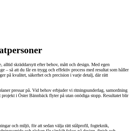
atpersoner
, alltid skräddarsytt efter behov, mått och design. Med egen
e – så att du får en trygg och effektiv process med resultat som håller
r på kvalitet, säkerhet och precision i varje detalj, där rätt
dplaner pressar på. Vid behov erbjuder vi ritningsunderlag, samordning
t projekt i Öster Bännbäck flyter på utan onödiga stopp. Resultatet blir
gar och miljö, för att sedan välja rätt stålprofil, fogteknik,
edningssmide och räcken får särskilt fokus på design, finish och