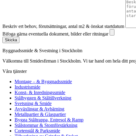
Beskriv ert behov, förutsättningar, antal m2 & önskat startdatum
Bifoga gärna eventuella dokument, bilder eller ritningar
Skicka
Byggnadssmide & Svestning i Stockholm
Välkomna till Smidesfirman i Stockholm. Vi tar hand om hela ditt projekt 
Våra tjänster
Montage – & Byggnadssmide
Industrismide
Konst- & Inredningssmide
Stålbyggen & Ståltillverkning
Svetsning & Smide
Avväxlingar & Avbärning
Metallpartier & Glaspartier
Bygga Ståltrappa, Entresol & Ramp
Stålstommar & Stomförstärkning
Cortenstål & Parksmide