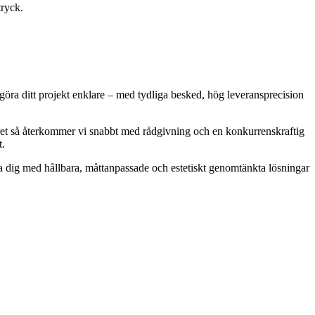
tryck.
tt göra ditt projekt enklare – med tydliga besked, hög leveransprecision
läret så återkommer vi snabbt med rådgivning och en konkurrenskraftig
t.
pa dig med hållbara, måttanpassade och estetiskt genomtänkta lösningar