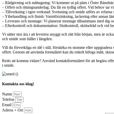
– Rådgivning och måttagning: Vi kommer ut på plats i Öster Bännbäck,
– Offert och ritningsunderlag: Du får en tydlig offert. Vid behov tar v
– Tillverkning i egen verkstad: Svetsning och smide utförs av erfarna
– Ytbehandling och finish: Varmförzinkning, lackering eller annan lämp
– Leverans och montage: Vi planerar montage tillsammans med dig och
– Efterkontroll och dokumentation: Slutkontroll, skötselråd och vid b
Vi sätter stor ära i att leverera snyggt och rätt från början, men är oc
och smide som håller i längden.
Vill du förverkliga en idé i stål, förstärka en stomme eller uppgrade
offert. Genom att använda formuläret kan du enkelt bifoga mått, skisser 
Redo att komma vidare? Använd kontaktformuläret för att begära offert
i smide.
Kontakta oss idag!
Namn
Telefon
Email
Adress + Ort