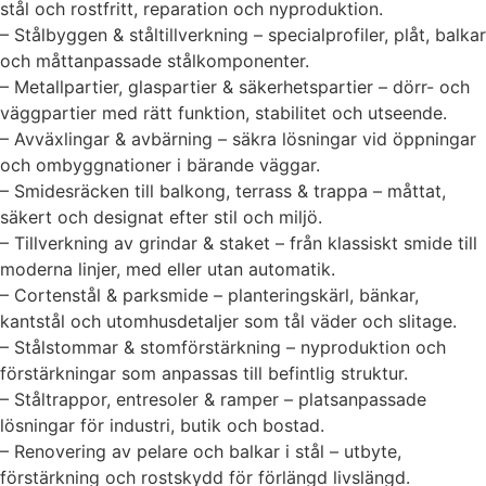
stål och rostfritt, reparation och nyproduktion.
– Stålbyggen & ståltillverkning – specialprofiler, plåt, balkar
och måttanpassade stålkomponenter.
– Metallpartier, glaspartier & säkerhetspartier – dörr- och
väggpartier med rätt funktion, stabilitet och utseende.
– Avväxlingar & avbärning – säkra lösningar vid öppningar
och ombyggnationer i bärande väggar.
– Smidesräcken till balkong, terrass & trappa – måttat,
säkert och designat efter stil och miljö.
– Tillverkning av grindar & staket – från klassiskt smide till
moderna linjer, med eller utan automatik.
– Cortenstål & parksmide – planteringskärl, bänkar,
kantstål och utomhusdetaljer som tål väder och slitage.
– Stålstommar & stomförstärkning – nyproduktion och
förstärkningar som anpassas till befintlig struktur.
– Ståltrappor, entresoler & ramper – platsanpassade
lösningar för industri, butik och bostad.
– Renovering av pelare och balkar i stål – utbyte,
förstärkning och rostskydd för förlängd livslängd.