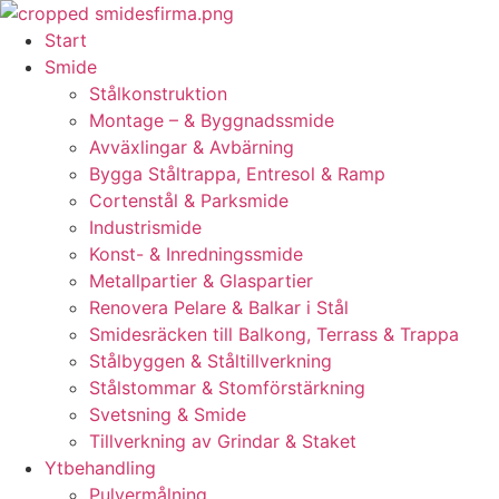
Skip
to
Start
content
Smide
Stålkonstruktion
Montage – & Byggnadssmide
Avväxlingar & Avbärning
Bygga Ståltrappa, Entresol & Ramp
Cortenstål & Parksmide
Industrismide
Konst- & Inredningssmide
Metallpartier & Glaspartier
Renovera Pelare & Balkar i Stål
Smidesräcken till Balkong, Terrass & Trappa
Stålbyggen & Ståltillverkning
Stålstommar & Stomförstärkning
Svetsning & Smide
Tillverkning av Grindar & Staket
Ytbehandling
Pulvermålning