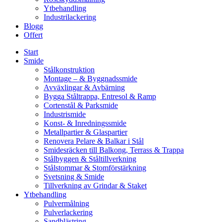
Ytbehandling
Industrilackering
Blogg
Offert
Start
Smide
Stålkonstruktion
Montage – & Byggnadssmide
Avväxlingar & Avbärning
Bygga Ståltrappa, Entresol & Ramp
Cortenstål & Parksmide
Industrismide
Konst- & Inredningssmide
Metallpartier & Glaspartier
Renovera Pelare & Balkar i Stål
Smidesräcken till Balkong, Terrass & Trappa
Stålbyggen & Ståltillverkning
Stålstommar & Stomförstärkning
Svetsning & Smide
Tillverkning av Grindar & Staket
Ytbehandling
Pulvermålning
Pulverlackering
Sandblästring