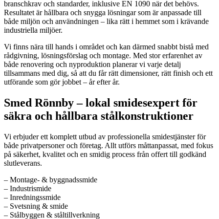
branschkrav och standarder, inklusive EN 1090 när det behövs.
Resultatet är hållbara och snygga lösningar som är anpassade till
både miljön och användningen – lika rätt i hemmet som i krävande
industriella miljöer.
Vi finns nära till hands i området och kan därmed snabbt bistå med
rådgivning, lösningsförslag och montage. Med stor erfarenhet av
både renovering och nyproduktion planerar vi varje detalj
tillsammans med dig, så att du får rätt dimensioner, rätt finish och ett
utförande som gör jobbet – år efter år.
Smed Rönnby – lokal smidesexpert för
säkra och hållbara stålkonstruktioner
Vi erbjuder ett komplett utbud av professionella smidestjänster för
både privatpersoner och företag. Allt utförs måttanpassat, med fokus
på säkerhet, kvalitet och en smidig process från offert till godkänd
slutleverans.
– Montage- & byggnadssmide
– Industrismide
– Inredningssmide
– Svetsning & smide
– Stålbyggen & ståltillverkning