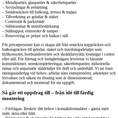
– Metallpartier, glaspartier & säkerhetspartier
– Avväxlingar & avbärning
– Smidesräcken till balkong, terrass & trappa
– Tillverkning av grindar & staket
– Cortenstål & parksmide
– Stålstommar & stomförstärkning
– Ståltrappor, entresoler & ramper
– Renovering av pelare och balkar i stål
För privatpersoner kan vi skapa allt från smäckra trappräcken och
balkongräcken till grindar, staket och inredningsdetaljer som
hyllkonsoler, bordsunderreden och skräddarsydda lösningar i corten
eller stål. För företag och fastighetsägare levererar vi bärande
konstruktioner, stomkompletteringar, säkerhetspartier, industriella
ramar och anpassade ståldetaljer för drift och underhåll. Vi tar fram
ritningsunderlag vid behov, arbetar nära entreprenörer, arkitekter och
förvaltare och säkrar en lösning som är dimensionerad,
dokumenterad och monterad för sin uppgift.
Så går ett uppdrag till – från idé till färdig
montering
– Förfrågan: Beskriv ditt behov i kontaktformuläret – gärna med
mått, skiss eller bild.