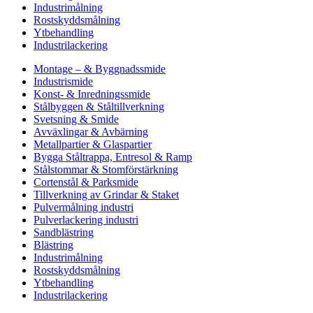
Industrimålning
Rostskyddsmålning
Ytbehandling
Industrilackering
Montage – & Byggnadssmide
Industrismide
Konst- & Inredningssmide
Stålbyggen & Ståltillverkning
Svetsning & Smide
Avväxlingar & Avbärning
Metallpartier & Glaspartier
Bygga Ståltrappa, Entresol & Ramp
Stålstommar & Stomförstärkning
Cortenstål & Parksmide
Tillverkning av Grindar & Staket
Pulvermålning industri
Pulverlackering industri
Sandblästring
Blästring
Industrimålning
Rostskyddsmålning
Ytbehandling
Industrilackering