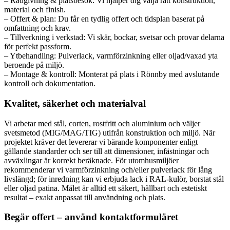
– Rådgivning & platsbesök: Vi hjälper dig välja rätt konstruktion,
material och finish.
– Offert & plan: Du får en tydlig offert och tidsplan baserat på
omfattning och krav.
– Tillverkning i verkstad: Vi skär, bockar, svetsar och provar delarna
för perfekt passform.
– Ytbehandling: Pulverlack, varmförzinkning eller oljad/vaxad yta
beroende på miljö.
– Montage & kontroll: Monterat på plats i Rönnby med avslutande
kontroll och dokumentation.
Kvalitet, säkerhet och materialval
Vi arbetar med stål, corten, rostfritt och aluminium och väljer
svetsmetod (MIG/MAG/TIG) utifrån konstruktion och miljö. När
projektet kräver det levererar vi bärande komponenter enligt
gällande standarder och ser till att dimensioner, infästningar och
avväxlingar är korrekt beräknade. För utomhusmiljöer
rekommenderar vi varmförzinkning och/eller pulverlack för lång
livslängd; för inredning kan vi erbjuda lack i RAL-kulör, borstat stål
eller oljad patina. Målet är alltid ett säkert, hållbart och estetiskt
resultat – exakt anpassat till användning och plats.
Begär offert – använd kontaktformuläret