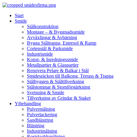
Skip
to
Start
content
Smide
Stålkonstruktion
Montage – & Byggnadssmide
Avväxlingar & Avbärning
Bygga Ståltrappa, Entresol & Ramp
Cortenstål & Parksmide
Industrismide
Konst- & Inredningssmide
Metallpartier & Glaspartier
Renovera Pelare & Balkar i Stål
Smidesräcken till Balkong, Terrass & Trappa
Stålbyggen & Ståltillverkning
Stålstommar & Stomförstärkning
Svetsning & Smide
Tillverkning av Grindar & Staket
Ytbehandling
Pulvermålning
Pulverlackering
Sandblästring
Blästring
Industrimålning
Rostskyddsmålning