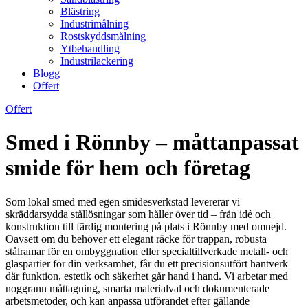
Blästring
Industrimålning
Rostskyddsmålning
Ytbehandling
Industrilackering
Blogg
Offert
Offert
Smed i Rönnby – måttanpassat
smide för hem och företag
Som lokal smed med egen smidesverkstad levererar vi
skräddarsydda stållösningar som håller över tid – från idé och
konstruktion till färdig montering på plats i Rönnby med omnejd.
Oavsett om du behöver ett elegant räcke för trappan, robusta
stålramar för en ombyggnation eller specialtillverkade metall- och
glaspartier för din verksamhet, får du ett precisionsutfört hantverk
där funktion, estetik och säkerhet går hand i hand. Vi arbetar med
noggrann måttagning, smarta materialval och dokumenterade
arbetsmetoder, och kan anpassa utförandet efter gällande