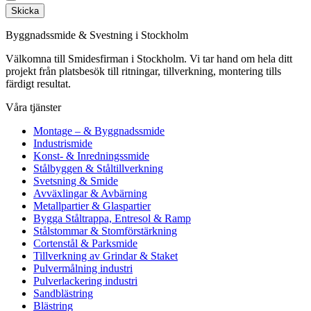
Skicka
Byggnadssmide & Svestning i Stockholm
Välkomna till Smidesfirman i Stockholm. Vi tar hand om hela ditt
projekt från platsbesök till ritningar, tillverkning, montering tills
färdigt resultat.
Våra tjänster
Montage – & Byggnadssmide
Industrismide
Konst- & Inredningssmide
Stålbyggen & Ståltillverkning
Svetsning & Smide
Avväxlingar & Avbärning
Metallpartier & Glaspartier
Bygga Ståltrappa, Entresol & Ramp
Stålstommar & Stomförstärkning
Cortenstål & Parksmide
Tillverkning av Grindar & Staket
Pulvermålning industri
Pulverlackering industri
Sandblästring
Blästring