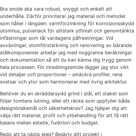
Bra smide ska vara robust, snyggt och enkelt att
underhålla. Därför prioriterar jag material och metoder
som håller i längden: varmförzinkning för korrosionsskydd
utomhus, pulverlack för slitstark ytfinish och genomtänkta
infästningar som tål vardagens påfrestningar. Vid
avväxlingar, stomförstärkning och renovering av bärande
stålkomponenter arbetar jag med noggranna beräkningar
och dokumentation så att du kan känna dig trygg genom
hela processen. För inredningssmide lägger jag stor vikt
vid detaljer och proportioner – smäckra profiler, rena
svetsar och ytor som harmonierar med övrig arkitektur.
Behöver du en skräddarsydd grind i stål, ett staket som
följer tomtens lutning, eller ett räcke som uppfyller både
designönskemål och säkerhetskrav? Jag hjälper dig att
välja rätt material, profil och ytbehandling för att få rätt
balans mellan estetik, funktion och budget.
Redo att ta nästa steg? Beskriv ditt projekt i