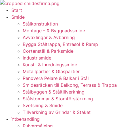
Skip
to
Start
content
Smide
Stålkonstruktion
Montage – & Byggnadssmide
Avväxlingar & Avbärning
Bygga Ståltrappa, Entresol & Ramp
Cortenstål & Parksmide
Industrismide
Konst- & Inredningssmide
Metallpartier & Glaspartier
Renovera Pelare & Balkar i Stål
Smidesräcken till Balkong, Terrass & Trappa
Stålbyggen & Ståltillverkning
Stålstommar & Stomförstärkning
Svetsning & Smide
Tillverkning av Grindar & Staket
Ytbehandling
Pulvermålning