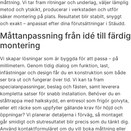
måttning. Vi tar fram ritningar och underlag, väljer lämplig
metod och ytskikt, producerar i verkstaden och utför
säker montering på plats. Resultatet blir stabilt, snyggt
och exakt – anpassat efter dina förutsättningar i Stäudd.
Måttanpassning från idé till färdig
montering
Vi skapar lösningar som är byggda för att passa – på
millimetern. Genom tidig dialog om funktion, last,
infästningar och design får du en konstruktion som både
ser bra ut och fungerar över tid. Vi kan ta fram
specialanpassningar, beslag och fästen, samt leverera
kompletta satser för snabb installation. Behöver du en
ståltrappa med halkskydd, en entresol som frigör golvyta,
eller ett räcke som uppfyller gällande krav för höjd och
öppningar? Vi planerar detaljerna i förväg, så montaget
går smidigt och slutresultatet blir precis som du tänkt dig.
Använd kontaktformuläret om du vill boka måttning eller