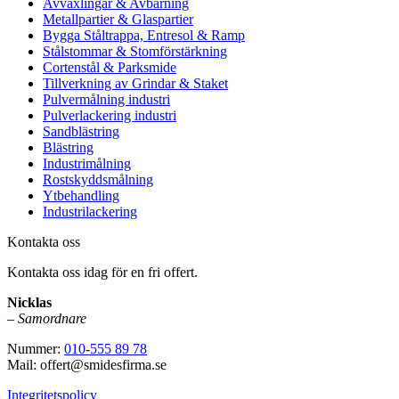
Avväxlingar & Avbärning
Metallpartier & Glaspartier
Bygga Ståltrappa, Entresol & Ramp
Stålstommar & Stomförstärkning
Cortenstål & Parksmide
Tillverkning av Grindar & Staket
Pulvermålning industri
Pulverlackering industri
Sandblästring
Blästring
Industrimålning
Rostskyddsmålning
Ytbehandling
Industrilackering
Kontakta oss
Kontakta oss idag för en fri offert.
Nicklas
–
Samordnare
Nummer:
010-555 89 78
Mail: offert@smidesfirma.se
Integritetspolicy