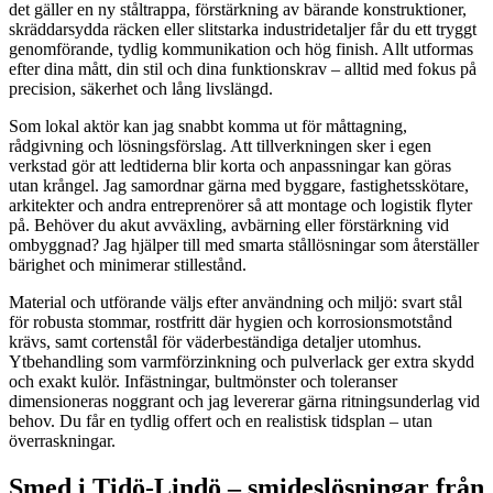
det gäller en ny ståltrappa, förstärkning av bärande konstruktioner,
skräddarsydda räcken eller slitstarka industridetaljer får du ett tryggt
genomförande, tydlig kommunikation och hög finish. Allt utformas
efter dina mått, din stil och dina funktionskrav – alltid med fokus på
precision, säkerhet och lång livslängd.
Som lokal aktör kan jag snabbt komma ut för måttagning,
rådgivning och lösningsförslag. Att tillverkningen sker i egen
verkstad gör att ledtiderna blir korta och anpassningar kan göras
utan krångel. Jag samordnar gärna med byggare, fastighetsskötare,
arkitekter och andra entreprenörer så att montage och logistik flyter
på. Behöver du akut avväxling, avbärning eller förstärkning vid
ombyggnad? Jag hjälper till med smarta stållösningar som återställer
bärighet och minimerar stillestånd.
Material och utförande väljs efter användning och miljö: svart stål
för robusta stommar, rostfritt där hygien och korrosionsmotstånd
krävs, samt cortenstål för väderbeständiga detaljer utomhus.
Ytbehandling som varmförzinkning och pulverlack ger extra skydd
och exakt kulör. Infästningar, bultmönster och toleranser
dimensioneras noggrant och jag levererar gärna ritningsunderlag vid
behov. Du får en tydlig offert och en realistisk tidsplan – utan
överraskningar.
Smed i Tidö-Lindö – smideslösningar från