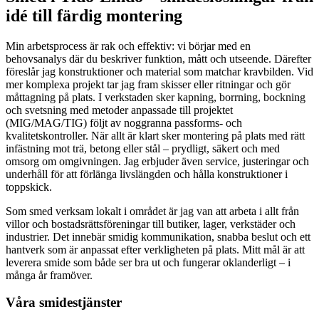
idé till färdig montering
Min arbetsprocess är rak och effektiv: vi börjar med en
behovsanalys där du beskriver funktion, mått och utseende. Därefter
föreslår jag konstruktioner och material som matchar kravbilden. Vid
mer komplexa projekt tar jag fram skisser eller ritningar och gör
måttagning på plats. I verkstaden sker kapning, borrning, bockning
och svetsning med metoder anpassade till projektet
(MIG/MAG/TIG) följt av noggranna passforms- och
kvalitetskontroller. När allt är klart sker montering på plats med rätt
infästning mot trä, betong eller stål – prydligt, säkert och med
omsorg om omgivningen. Jag erbjuder även service, justeringar och
underhåll för att förlänga livslängden och hålla konstruktioner i
toppskick.
Som smed verksam lokalt i området är jag van att arbeta i allt från
villor och bostadsrättsföreningar till butiker, lager, verkstäder och
industrier. Det innebär smidig kommunikation, snabba beslut och ett
hantverk som är anpassat efter verkligheten på plats. Mitt mål är att
leverera smide som både ser bra ut och fungerar oklanderligt – i
många år framöver.
Våra smidestjänster