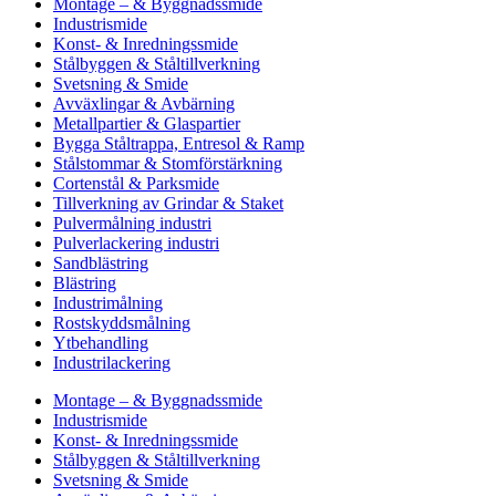
Montage – & Byggnadssmide
Industrismide
Konst- & Inredningssmide
Stålbyggen & Ståltillverkning
Svetsning & Smide
Avväxlingar & Avbärning
Metallpartier & Glaspartier
Bygga Ståltrappa, Entresol & Ramp
Stålstommar & Stomförstärkning
Cortenstål & Parksmide
Tillverkning av Grindar & Staket
Pulvermålning industri
Pulverlackering industri
Sandblästring
Blästring
Industrimålning
Rostskyddsmålning
Ytbehandling
Industrilackering
Montage – & Byggnadssmide
Industrismide
Konst- & Inredningssmide
Stålbyggen & Ståltillverkning
Svetsning & Smide