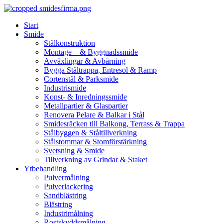
Skip
to
Start
content
Smide
Stålkonstruktion
Montage – & Byggnadssmide
Avväxlingar & Avbärning
Bygga Ståltrappa, Entresol & Ramp
Cortenstål & Parksmide
Industrismide
Konst- & Inredningssmide
Metallpartier & Glaspartier
Renovera Pelare & Balkar i Stål
Smidesräcken till Balkong, Terrass & Trappa
Stålbyggen & Ståltillverkning
Stålstommar & Stomförstärkning
Svetsning & Smide
Tillverkning av Grindar & Staket
Ytbehandling
Pulvermålning
Pulverlackering
Sandblästring
Blästring
Industrimålning
Rostskyddsmålning