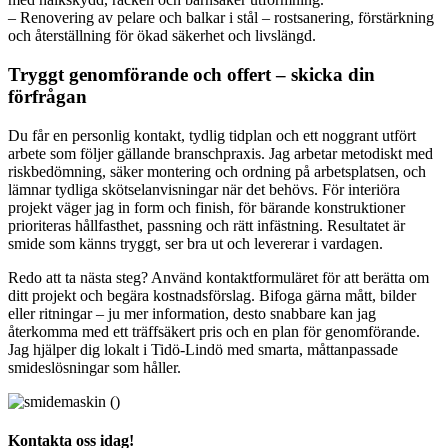
– Renovering av pelare och balkar i stål – rostsanering, förstärkning
och återställning för ökad säkerhet och livslängd.
Tryggt genomförande och offert – skicka din
förfrågan
Du får en personlig kontakt, tydlig tidplan och ett noggrant utfört
arbete som följer gällande branschpraxis. Jag arbetar metodiskt med
riskbedömning, säker montering och ordning på arbetsplatsen, och
lämnar tydliga skötselanvisningar när det behövs. För interiöra
projekt väger jag in form och finish, för bärande konstruktioner
prioriteras hållfasthet, passning och rätt infästning. Resultatet är
smide som känns tryggt, ser bra ut och levererar i vardagen.
Redo att ta nästa steg? Använd kontaktformuläret för att berätta om
ditt projekt och begära kostnadsförslag. Bifoga gärna mått, bilder
eller ritningar – ju mer information, desto snabbare kan jag
återkomma med ett träffsäkert pris och en plan för genomförande.
Jag hjälper dig lokalt i Tidö-Lindö med smarta, måttanpassade
smideslösningar som håller.
Kontakta oss idag!