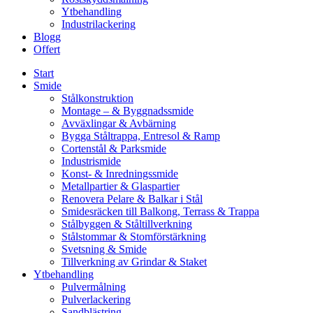
Ytbehandling
Industrilackering
Blogg
Offert
Start
Smide
Stålkonstruktion
Montage – & Byggnadssmide
Avväxlingar & Avbärning
Bygga Ståltrappa, Entresol & Ramp
Cortenstål & Parksmide
Industrismide
Konst- & Inredningssmide
Metallpartier & Glaspartier
Renovera Pelare & Balkar i Stål
Smidesräcken till Balkong, Terrass & Trappa
Stålbyggen & Ståltillverkning
Stålstommar & Stomförstärkning
Svetsning & Smide
Tillverkning av Grindar & Staket
Ytbehandling
Pulvermålning
Pulverlackering
Sandblästring