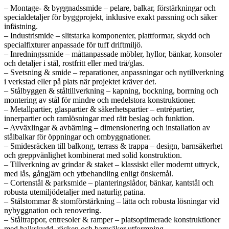
– Montage- & byggnadssmide – pelare, balkar, förstärkningar och
specialdetaljer för byggprojekt, inklusive exakt passning och säker
infästning.
– Industrismide – slitstarka komponenter, plattformar, skydd och
specialfixturer anpassade för tuff driftmiljö.
– Inredningssmide – måttanpassade möbler, hyllor, bänkar, konsoler
och detaljer i stål, rostfritt eller med trä/glas.
– Svetsning & smide – reparationer, anpassningar och nytillverkning
i verkstad eller på plats när projektet kräver det.
– Stålbyggen & ståltillverkning – kapning, bockning, borrning och
montering av stål för mindre och medelstora konstruktioner.
– Metallpartier, glaspartier & säkerhetspartier – entrépartier,
innerpartier och ramlösningar med rätt beslag och funktion.
– Avväxlingar & avbärning – dimensionering och installation av
stålbalkar för öppningar och ombyggnationer.
– Smidesräcken till balkong, terrass & trappa – design, barnsäkerhet
och greppvänlighet kombinerat med solid konstruktion.
– Tillverkning av grindar & staket – klassiskt eller modernt uttryck,
med lås, gångjärn och ytbehandling enligt önskemål.
– Cortenstål & parksmide – planteringslådor, bänkar, kantstål och
robusta utemiljödetaljer med naturlig patina.
– Stålstommar & stomförstärkning – lätta och robusta lösningar vid
nybyggnation och renovering.
– Ståltrappor, entresoler & ramper – platsoptimerade konstruktioner
med halkskydd, räcken och barnsäker utformning.