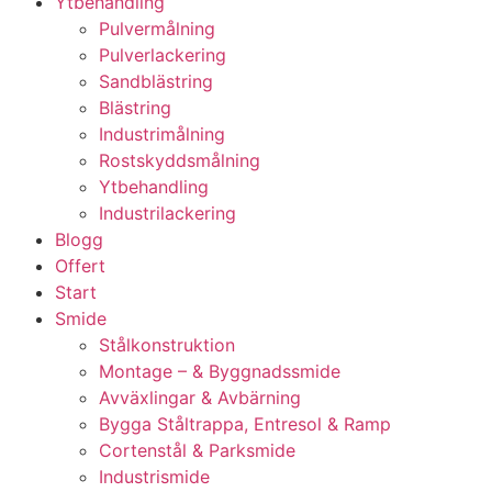
Ytbehandling
Pulvermålning
Pulverlackering
Sandblästring
Blästring
Industrimålning
Rostskyddsmålning
Ytbehandling
Industrilackering
Blogg
Offert
Start
Smide
Stålkonstruktion
Montage – & Byggnadssmide
Avväxlingar & Avbärning
Bygga Ståltrappa, Entresol & Ramp
Cortenstål & Parksmide
Industrismide