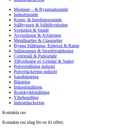
Montage – & Byggnadssmide
Industrismide
Konst- & Inredningssmide
Stålbyggen & Ståltillverkning
Svetsning & Smide
Avväxlingar & Avbärning
Metallpartier & Glaspartier
Bygga Ståltrappa, Entresol & Ramp
Stålstommar & Stomförstärkning
Cortenstål & Parksmide
Tillverkning av Grindar & Staket
Pulvermålning industri
Pulverlackering industri
Sandblästring
Blästring
Industrimålning
Rostskyddsmålning
Ytbehandling
Industrilackering
Kontakta oss
Kontakta oss idag för en fri offert.