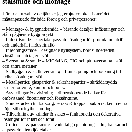
stålsmide och montage
Här är ett urval av de tjänster jag erbjuder lokalt i området,
måttanpassade för både företag och privatpersoner:
– Montage- & byggnadssmide – bärande detaljer, infästningar och
stål i pågående byggprojekt.
– Industrismide – specialanpassade lösningar för produktion, drift
och underhåll i industrimiljö.
– Inredningssmide – designade hyllsystem, bordsunderreden,
vinställ och detaljer i stål.
– Svetsning & smide – MIG/MAG, TIG och pinnsvetsning i stål
och andra metaller.
– Stålbyggen & ståltillverkning – från kapning och bockning till
helhetslösningar i stål.
– Metallpartier, glaspartier & säkerhetspartier – skräddarsydda
partier för entré, kontor och butik.
– Avväxlingar & avbärning – dimensionerade balkar för
ombyggnad, öppningar och förstärkning.
– Smidesräcken till balkong, terrass & trappa – säkra räcken med rätt
höjd, stil och ytbehandling.
– Tillverkning av grindar & staket – funktionella och dekorativa
lösningar för infart och tomt.
– Cortenstål & parksmide – vädertåliga planteringslådor, bänkar och
anpassade utemiljödetaljer.