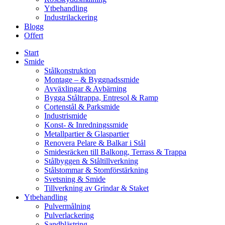
Ytbehandling
Industrilackering
Blogg
Offert
Start
Smide
Stålkonstruktion
Montage – & Byggnadssmide
Avväxlingar & Avbärning
Bygga Ståltrappa, Entresol & Ramp
Cortenstål & Parksmide
Industrismide
Konst- & Inredningssmide
Metallpartier & Glaspartier
Renovera Pelare & Balkar i Stål
Smidesräcken till Balkong, Terrass & Trappa
Stålbyggen & Ståltillverkning
Stålstommar & Stomförstärkning
Svetsning & Smide
Tillverkning av Grindar & Staket
Ytbehandling
Pulvermålning
Pulverlackering
Sandblästring