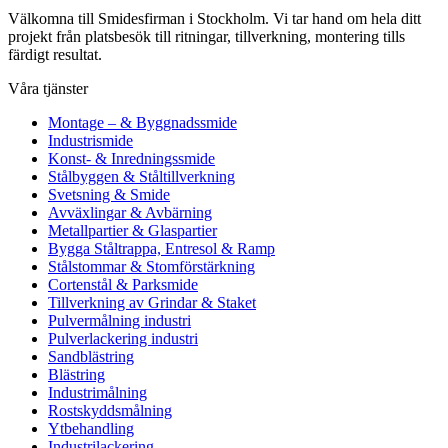
Välkomna till Smidesfirman i Stockholm. Vi tar hand om hela ditt
projekt från platsbesök till ritningar, tillverkning, montering tills
färdigt resultat.
Våra tjänster
Montage – & Byggnadssmide
Industrismide
Konst- & Inredningssmide
Stålbyggen & Ståltillverkning
Svetsning & Smide
Avväxlingar & Avbärning
Metallpartier & Glaspartier
Bygga Ståltrappa, Entresol & Ramp
Stålstommar & Stomförstärkning
Cortenstål & Parksmide
Tillverkning av Grindar & Staket
Pulvermålning industri
Pulverlackering industri
Sandblästring
Blästring
Industrimålning
Rostskyddsmålning
Ytbehandling
Industrilackering