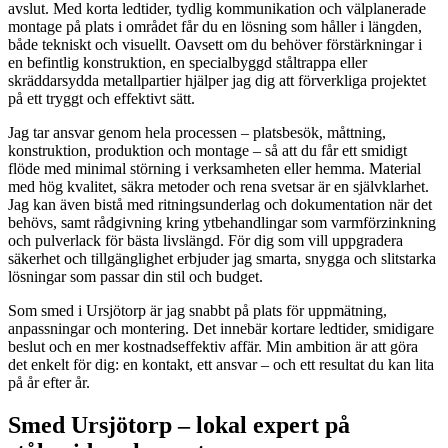
avslut. Med korta ledtider, tydlig kommunikation och välplanerade
montage på plats i området får du en lösning som håller i längden,
både tekniskt och visuellt. Oavsett om du behöver förstärkningar i
en befintlig konstruktion, en specialbyggd ståltrappa eller
skräddarsydda metallpartier hjälper jag dig att förverkliga projektet
på ett tryggt och effektivt sätt.
Jag tar ansvar genom hela processen – platsbesök, måttning,
konstruktion, produktion och montage – så att du får ett smidigt
flöde med minimal störning i verksamheten eller hemma. Material
med hög kvalitet, säkra metoder och rena svetsar är en självklarhet.
Jag kan även bistå med ritningsunderlag och dokumentation när det
behövs, samt rådgivning kring ytbehandlingar som varmförzinkning
och pulverlack för bästa livslängd. För dig som vill uppgradera
säkerhet och tillgänglighet erbjuder jag smarta, snygga och slitstarka
lösningar som passar din stil och budget.
Som smed i Ursjötorp är jag snabbt på plats för uppmätning,
anpassningar och montering. Det innebär kortare ledtider, smidigare
beslut och en mer kostnadseffektiv affär. Min ambition är att göra
det enkelt för dig: en kontakt, ett ansvar – och ett resultat du kan lita
på år efter år.
Smed Ursjötorp – lokal expert på