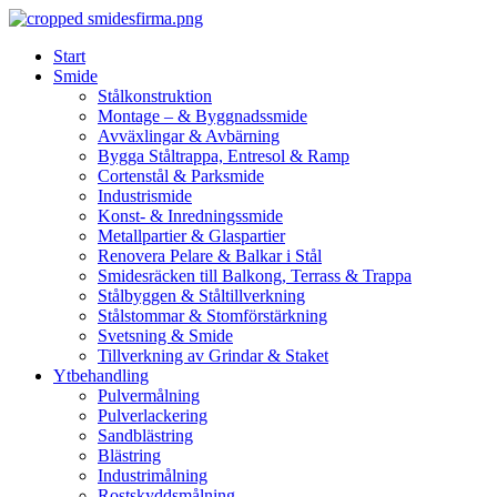
Skip
to
Start
content
Smide
Stålkonstruktion
Montage – & Byggnadssmide
Avväxlingar & Avbärning
Bygga Ståltrappa, Entresol & Ramp
Cortenstål & Parksmide
Industrismide
Konst- & Inredningssmide
Metallpartier & Glaspartier
Renovera Pelare & Balkar i Stål
Smidesräcken till Balkong, Terrass & Trappa
Stålbyggen & Ståltillverkning
Stålstommar & Stomförstärkning
Svetsning & Smide
Tillverkning av Grindar & Staket
Ytbehandling
Pulvermålning
Pulverlackering
Sandblästring
Blästring
Industrimålning
Rostskyddsmålning