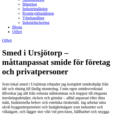
Blästring
Industrimålning
Rostskyddsmålning
Ytbehandling
Industrilackering
Blogg
Offert
Offert
Smed i Ursjötorp –
måttanpassat smide för företag
och privatpersoner
Som lokal smed i Ursjötorp erbjuder jag komplett smideshjälp från
idé och ritning till färdig montering. I min egen smidesverkstad
tillverkar jag allt från robusta stålstommar och trappor till eleganta
inredningsdetaljer, räcken och grindar – alltid anpassat efter dina
mått, funktionella behov och estetiska önskemål. Jag arbetar nära
såväl byggentreprenörer och fastighetsägare som industrier och
villaägare, och lägger stor vikt vid precision, hållbarhet och snygga