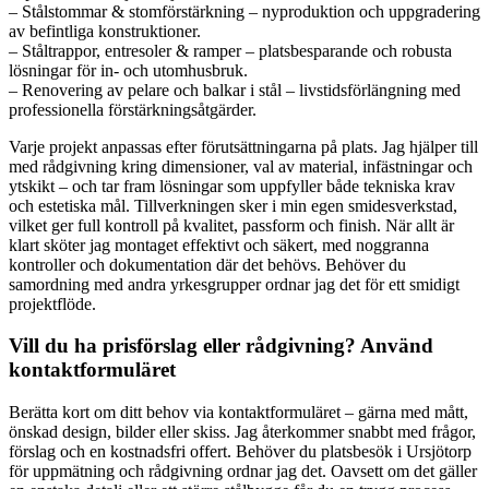
– Stålstommar & stomförstärkning – nyproduktion och uppgradering
av befintliga konstruktioner.
– Ståltrappor, entresoler & ramper – platsbesparande och robusta
lösningar för in- och utomhusbruk.
– Renovering av pelare och balkar i stål – livstidsförlängning med
professionella förstärkningsåtgärder.
Varje projekt anpassas efter förutsättningarna på plats. Jag hjälper till
med rådgivning kring dimensioner, val av material, infästningar och
ytskikt – och tar fram lösningar som uppfyller både tekniska krav
och estetiska mål. Tillverkningen sker i min egen smidesverkstad,
vilket ger full kontroll på kvalitet, passform och finish. När allt är
klart sköter jag montaget effektivt och säkert, med noggranna
kontroller och dokumentation där det behövs. Behöver du
samordning med andra yrkesgrupper ordnar jag det för ett smidigt
projektflöde.
Vill du ha prisförslag eller rådgivning? Använd
kontaktformuläret
Berätta kort om ditt behov via kontaktformuläret – gärna med mått,
önskad design, bilder eller skiss. Jag återkommer snabbt med frågor,
förslag och en kostnadsfri offert. Behöver du platsbesök i Ursjötorp
för uppmätning och rådgivning ordnar jag det. Oavsett om det gäller