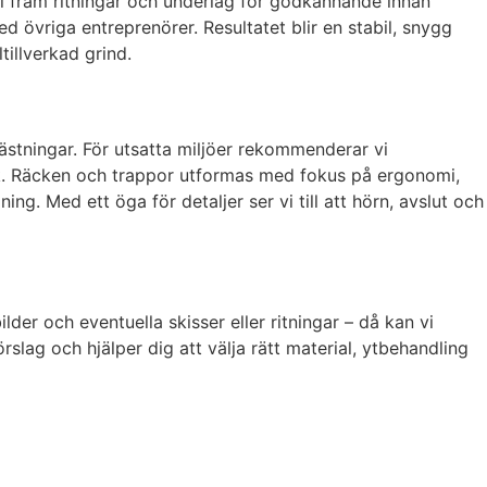
vi fram ritningar och underlag för godkännande innan
d övriga entreprenörer. Resultatet blir en stabil, snygg
tillverkad grind.
fästningar. För utsatta miljöer rekommenderar vi
ryck. Räcken och trappor utformas med fokus på ergonomi,
g. Med ett öga för detaljer ser vi till att hörn, avslut och
der och eventuella skisser eller ritningar – då kan vi
lag och hjälper dig att välja rätt material, ytbehandling