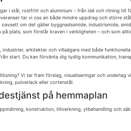
r i stål, rostfritt och aluminium – från idé och ritning til
everanser tar vi oss an både mindre uppdrag och större stå
t oavsett om det gäller byggnadssmide, industrismide, smides
 på plats, som förstår kraven i verkligheten – och som allti
, industrier, arkitekter och villaägare med både funktionel
t från start. Du kan förvänta dig tydlig kommunikation, trans
llösning? Vi tar fram förslag, visualiseringar och underlag 
ning, pulverlack eller cortenstål.
idestjänst på hemmaplan
uppmätning, konstruktion, tillverkning, ytbehandling och sä