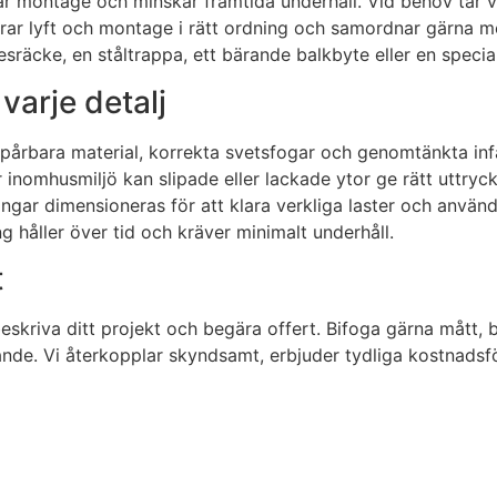
lar montage och minskar framtida underhåll. Vid behov tar 
nerar lyft och montage i rätt ordning och samordnar gärna me
sräcke, en ståltrappa, ett bärande balkbyte eller en special
 varje detalj
r spårbara material, korrekta svetsfogar och genomtänkta in
för inomhusmiljö kan slipade eller lackade ytor ge rätt utt
r dimensioneras för att klara verkliga laster och användnin
ng håller över tid och kräver minimalt underhåll.
t
kriva ditt projekt och begära offert. Bifoga gärna mått, bil
de. Vi återkopplar skyndsamt, erbjuder tydliga kostnadsförs