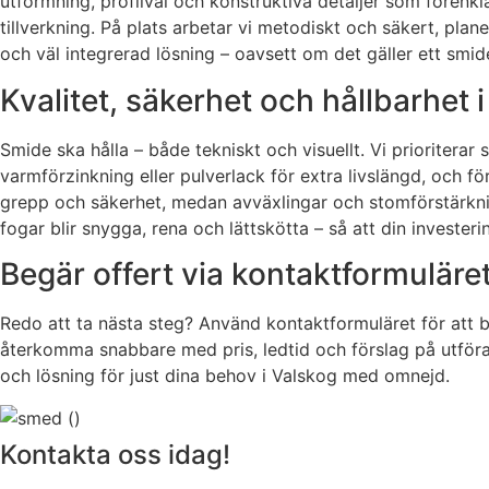
utformning, profilval och konstruktiva detaljer som förenk
tillverkning. På plats arbetar vi metodiskt och säkert, pla
och väl integrerad lösning – oavsett om det gäller ett smide
Kvalitet, säkerhet och hållbarhet i
Smide ska hålla – både tekniskt och visuellt. Vi prioritera
varmförzinkning eller pulverlack för extra livslängd, och 
grepp och säkerhet, medan avväxlingar och stomförstärkninga
fogar blir snygga, rena och lättskötta – så att din investeri
Begär offert via kontaktformuläre
Redo att ta nästa steg? Använd kontaktformuläret för att bes
återkomma snabbare med pris, ledtid och förslag på utföran
och lösning för just dina behov i Valskog med omnejd.
Kontakta oss idag!