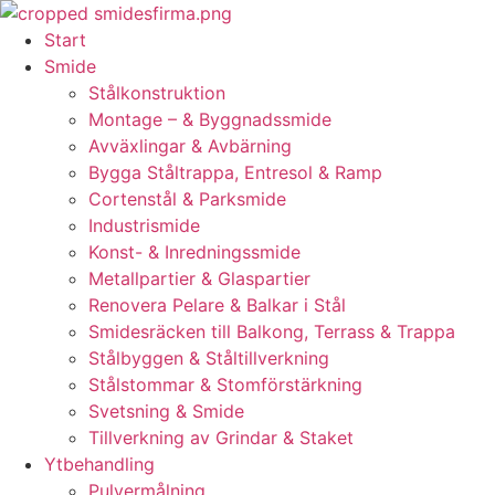
Skip
to
Start
content
Smide
Stålkonstruktion
Montage – & Byggnadssmide
Avväxlingar & Avbärning
Bygga Ståltrappa, Entresol & Ramp
Cortenstål & Parksmide
Industrismide
Konst- & Inredningssmide
Metallpartier & Glaspartier
Renovera Pelare & Balkar i Stål
Smidesräcken till Balkong, Terrass & Trappa
Stålbyggen & Ståltillverkning
Stålstommar & Stomförstärkning
Svetsning & Smide
Tillverkning av Grindar & Staket
Ytbehandling
Pulvermålning