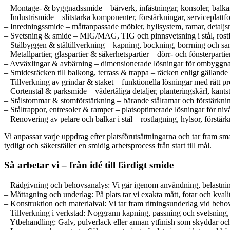
– Montage- & byggnadssmide – bärverk, infästningar, konsoler, balkar 
– Industrismide – slitstarka komponenter, förstärkningar, serviceplattfo
– Inredningssmide – måttanpassade möbler, hyllsystem, ramar, detaljsm
– Svetsning & smide – MIG/MAG, TIG och pinnsvetsning i stål, rostf
– Stålbyggen & ståltillverkning – kapning, bockning, borrning och sa
– Metallpartier, glaspartier & säkerhetspartier – dörr- och fönsterpartie
– Avväxlingar & avbärning – dimensionerade lösningar för ombyggna
– Smidesräcken till balkong, terrass & trappa – räcken enligt gälland
– Tillverkning av grindar & staket – funktionella lösningar med rätt pr
– Cortenstål & parksmide – vädertåliga detaljer, planteringskärl, kants
– Stålstommar & stomförstärkning – bärande stålramar och förstärkning
– Ståltrappor, entresoler & ramper – platsoptimerade lösningar för nivås
– Renovering av pelare och balkar i stål – rostlagning, hylsor, förstä
Vi anpassar varje uppdrag efter platsförutsättningarna och tar fram sm
tydligt och säkerställer en smidig arbetsprocess från start till mål.
Så arbetar vi – från idé till färdigt smide
– Rådgivning och behovsanalys: Vi går igenom användning, belastning, 
– Måttagning och underlag: På plats tar vi exakta mått, fotar och kvali
– Konstruktion och materialval: Vi tar fram ritningsunderlag vid behov
– Tillverkning i verkstad: Noggrann kapning, passning och svetsning, f
– Ytbehandling: Galv, pulverlack eller annan ytfinish som skyddar och 