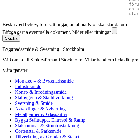
Beskriv ert behov, förutsättningar, antal m2 & önskat startdatum
Bifoga gärna eventuella dokument, bilder eller ritningar
Skicka
Byggnadssmide & Svestning i Stockholm
Välkomna till Smidesfirman i Stockholm. Vi tar hand om hela ditt projekt 
Våra tjänster
Montage – & Byggnadssmide
Industrismide
Konst- & Inredningssmide
Stålbyggen & Ståltillverkning
Svetsning & Smide
Avväxlingar & Avbärning
Metallpartier & Glaspartier
Bygga Ståltrappa, Entresol & Ramp
Stålstommar & Stomförstärkning
Cortenstål & Parksmide
Tillverkning av Grindar & Staket