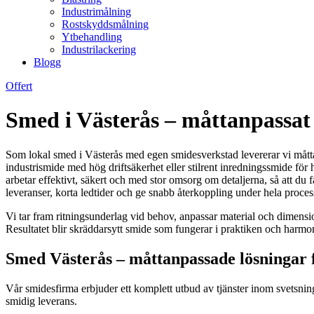
Industrimålning
Rostskyddsmålning
Ytbehandling
Industrilackering
Blogg
Offert
Smed i Västerås – måttanpassat 
Som lokal smed i Västerås med egen smidesverkstad levererar vi måttan
industrismide med hög driftsäkerhet eller stilrent inredningssmide för
arbetar effektivt, säkert och med stor omsorg om detaljerna, så att du 
leveranser, korta ledtider och ge snabb återkoppling under hela proces
Vi tar fram ritningsunderlag vid behov, anpassar material och dimension
Resultatet blir skräddarsytt smide som fungerar i praktiken och harmo
Smed Västerås – måttanpassade lösningar f
Vår smidesfirma erbjuder ett komplett utbud av tjänster inom svetsnin
smidig leverans.