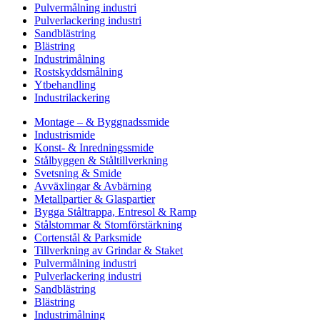
Pulvermålning industri
Pulverlackering industri
Sandblästring
Blästring
Industrimålning
Rostskyddsmålning
Ytbehandling
Industrilackering
Montage – & Byggnadssmide
Industrismide
Konst- & Inredningssmide
Stålbyggen & Ståltillverkning
Svetsning & Smide
Avväxlingar & Avbärning
Metallpartier & Glaspartier
Bygga Ståltrappa, Entresol & Ramp
Stålstommar & Stomförstärkning
Cortenstål & Parksmide
Tillverkning av Grindar & Staket
Pulvermålning industri
Pulverlackering industri
Sandblästring
Blästring
Industrimålning