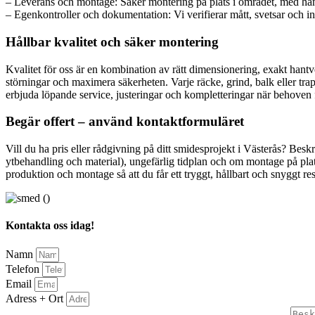
– Leverans och montage: Säker montering på plats i området, med hän
– Egenkontroller och dokumentation: Vi verifierar mått, svetsar och in
Hållbar kvalitet och säker montering
Kvalitet för oss är en kombination av rätt dimensionering, exakt hantv
störningar och maximera säkerheten. Varje räcke, grind, balk eller tr
erbjuda löpande service, justeringar och kompletteringar när behoven 
Begär offert – använd kontaktformuläret
Vill du ha pris eller rådgivning på ditt smidesprojekt i Västerås? Beskr
ytbehandling och material), ungefärlig tidplan och om montage på plats
produktion och montage så att du får ett tryggt, hållbart och snyggt resu
Kontakta oss idag!
Namn
Telefon
Email
Adress + Ort