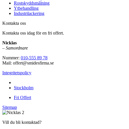
Rostskyddsmålning
Ytbehandling
Industrilackering
Kontakta oss
Kontakta oss idag för en fri offert.
Nicklas
–
Samordnare
Nummer:
010-555 89 78
Mail: offert@smidesfirma.se
Integritetspolicy
Vi utför arbeten i hela
Stockholm
Fri Offert
Sitemap
Vill du bli kontaktad?