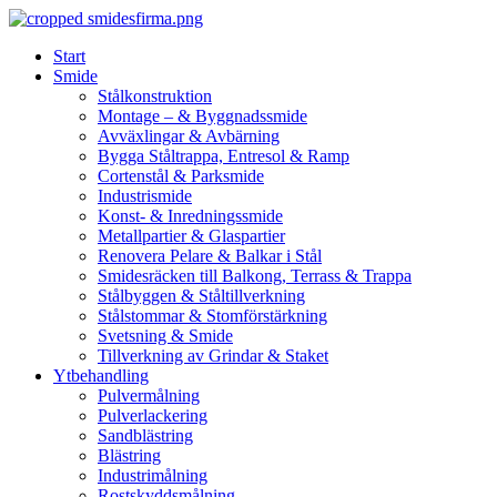
Skip
to
Start
content
Smide
Stålkonstruktion
Montage – & Byggnadssmide
Avväxlingar & Avbärning
Bygga Ståltrappa, Entresol & Ramp
Cortenstål & Parksmide
Industrismide
Konst- & Inredningssmide
Metallpartier & Glaspartier
Renovera Pelare & Balkar i Stål
Smidesräcken till Balkong, Terrass & Trappa
Stålbyggen & Ståltillverkning
Stålstommar & Stomförstärkning
Svetsning & Smide
Tillverkning av Grindar & Staket
Ytbehandling
Pulvermålning
Pulverlackering
Sandblästring
Blästring
Industrimålning
Rostskyddsmålning