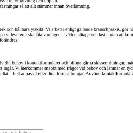
syn till omgivning och tidplan.
fästningar så att allt stämmer innan överlämning.
erk och hållbara ytskikt. Vi arbetar enligt gällande branschpraxis, gör
appa vi levererar ska tåla vardagen – väder, slitage och last – utan att
förändras.
iv ditt behov i kontaktformuläret och bifoga gärna skisser, ritningar, måt
 ingår. Vi återkommer snabbt med frågor vid behov och lämnar en tydlig 
ltat – helt anpassat efter dina förutsättningar. Använd kontaktformuläret 