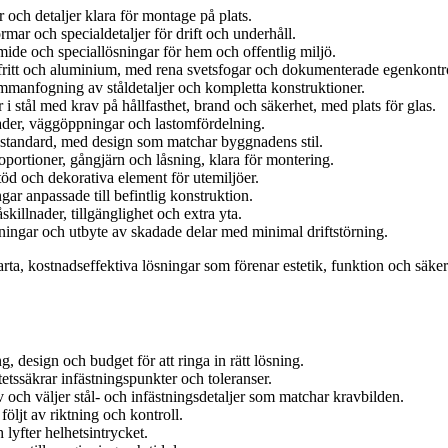
och detaljer klara för montage på plats.
rmar och specialdetaljer för drift och underhåll.
ide och speciallösningar för hem och offentlig miljö.
ritt och aluminium, med rena svetsfogar och dokumenterade egenkontro
mmanfogning av ståldetaljer och kompletta konstruktioner.
r i stål med krav på hållfasthet, brand och säkerhet, med plats för glas.
der, väggöppningar och lastomfördelning.
e standard, med design som matchar byggnadens stil.
oportioner, gångjärn och låsning, klara för montering.
töd och dekorativa element för utemiljöer.
ar anpassade till befintlig konstruktion.
killnader, tillgänglighet och extra yta.
rkningar och utbyte av skadade delar med minimal driftstörning.
arta, kostnadseffektiva lösningar som förenar estetik, funktion och säke
design och budget för att ringa in rätt lösning.
tetssäkrar infästningspunkter och toleranser.
 och väljer stål- och infästningsdetaljer som matchar kravbilden.
öljt av riktning och kontroll.
lyfter helhetsintrycket.