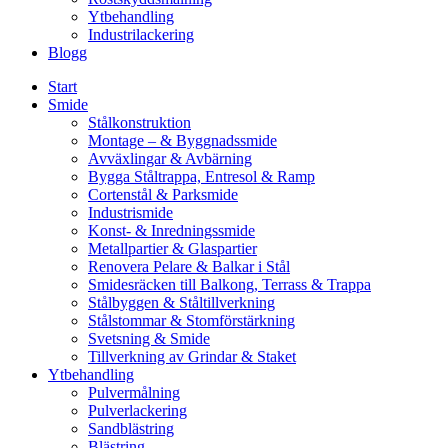
Ytbehandling
Industrilackering
Blogg
Start
Smide
Stålkonstruktion
Montage – & Byggnadssmide
Avväxlingar & Avbärning
Bygga Ståltrappa, Entresol & Ramp
Cortenstål & Parksmide
Industrismide
Konst- & Inredningssmide
Metallpartier & Glaspartier
Renovera Pelare & Balkar i Stål
Smidesräcken till Balkong, Terrass & Trappa
Stålbyggen & Ståltillverkning
Stålstommar & Stomförstärkning
Svetsning & Smide
Tillverkning av Grindar & Staket
Ytbehandling
Pulvermålning
Pulverlackering
Sandblästring
Blästring