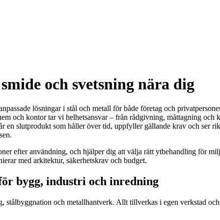
smide och svetsning nära dig
passade lösningar i stål och metall för både företag och privatpersoner
 hem och kontor tar vi helhetsansvar – från rådgivning, måttagning och k
får en slutprodukt som håller över tid, uppfyller gällande krav och ser r
sen.
er efter användning, och hjälper dig att välja rätt ytbehandling för milj
nierar med arkitektur, säkerhetskrav och budget.
ör bygg, industri och inredning
g, stålbyggnation och metallhantverk. Allt tillverkas i egen verkstad oc