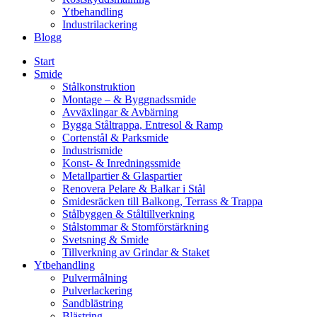
Ytbehandling
Industrilackering
Blogg
Start
Smide
Stålkonstruktion
Montage – & Byggnadssmide
Avväxlingar & Avbärning
Bygga Ståltrappa, Entresol & Ramp
Cortenstål & Parksmide
Industrismide
Konst- & Inredningssmide
Metallpartier & Glaspartier
Renovera Pelare & Balkar i Stål
Smidesräcken till Balkong, Terrass & Trappa
Stålbyggen & Ståltillverkning
Stålstommar & Stomförstärkning
Svetsning & Smide
Tillverkning av Grindar & Staket
Ytbehandling
Pulvermålning
Pulverlackering
Sandblästring
Blästring