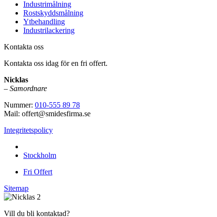
Industrimålning
Rostskyddsmålning
Ytbehandling
Industrilackering
Kontakta oss
Kontakta oss idag för en fri offert.
Nicklas
–
Samordnare
Nummer:
010-555 89 78
Mail: offert@smidesfirma.se
Integritetspolicy
Vi utför arbeten i hela
Stockholm
Fri Offert
Sitemap
Vill du bli kontaktad?