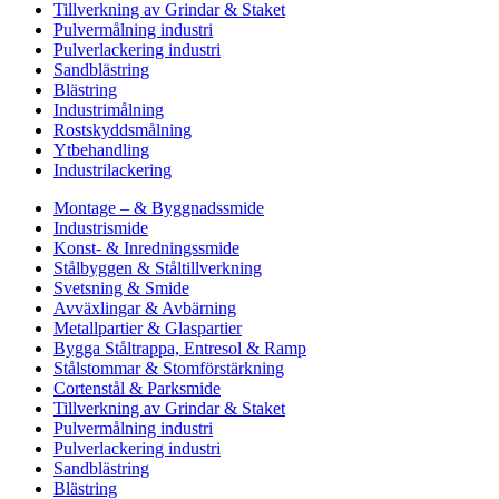
Tillverkning av Grindar & Staket
Pulvermålning industri
Pulverlackering industri
Sandblästring
Blästring
Industrimålning
Rostskyddsmålning
Ytbehandling
Industrilackering
Montage – & Byggnadssmide
Industrismide
Konst- & Inredningssmide
Stålbyggen & Ståltillverkning
Svetsning & Smide
Avväxlingar & Avbärning
Metallpartier & Glaspartier
Bygga Ståltrappa, Entresol & Ramp
Stålstommar & Stomförstärkning
Cortenstål & Parksmide
Tillverkning av Grindar & Staket
Pulvermålning industri
Pulverlackering industri
Sandblästring
Blästring