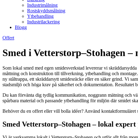
Industrimålning
Rostskyddsmålning
Ytbehandling
Industrilackering
Blogg
Offert
Smed i Vetterstorp–Stohagen – 
Som lokal smed med egen smidesverkstad levererar vi skräddarsydda lös
måttning och konstruktion till tillverkning, ytbehandling och montage. 
ny ståltrappa, ett skräddarsytt smidesräcke eller en säker grind. Vi sa
stadsmiljö och höga krav på säkerhet och dokumentation. Resultatet bli
Du kan förvänta dig tydlig kommunikation, noggrann mätning och väl g
spårbara material och passande ytbehandling för miljön där smidet ska 
Behöver du en offert eller vill bolla idéer? Använd kontaktformuläret
Smed Vetterstorp–Stohagen – lokal expert 
Vi är verksamma lokalt i Vetterstorp–Stohagen och utför allt från mon