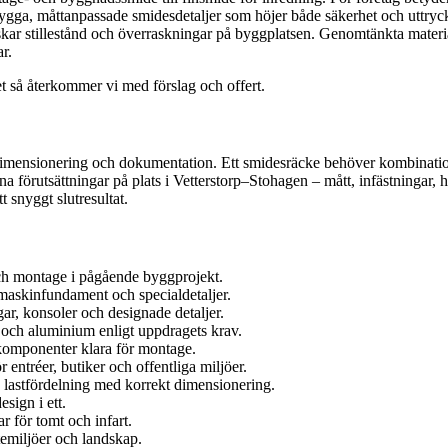
 trygga, måttanpassade smidesdetaljer som höjer både säkerhet och uttr
nskar stillestånd och överraskningar på byggplatsen. Genomtänkta materi
r.
ret så återkommer vi med förslag och offert.
dimensionering och dokumentation. Ett smidesräcke behöver kombinationen 
a förutsättningar på plats i Vetterstorp–Stohagen – mått, infästningar, h
 snyggt slutresultat.
och montage i pågående byggprojekt.
 maskinfundament och specialdetaljer.
ar, konsoler och designade detaljer.
 och aluminium enligt uppdragets krav.
h komponenter klara för montage.
r entréer, butiker och offentliga miljöer.
lastfördelning med korrekt dimensionering.
sign i ett.
r för tomt och infart.
temiljöer och landskap.