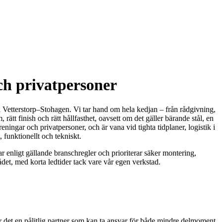
ch privatpersoner
i Vetterstorp–Stohagen. Vi tar hand om hela kedjan – från rådgivning,
ätt finish och rätt hållfasthet, oavsett om det gäller bärande stål, en
ningar och privatpersoner, och är vana vid tighta tidplaner, logistik i
 funktionellt och tekniskt.
enligt gällande branschregler och prioriterar säker montering,
det, med korta ledtider tack vare vår egen verkstad.
r det en pålitlig partner som kan ta ansvar för både mindre delmoment