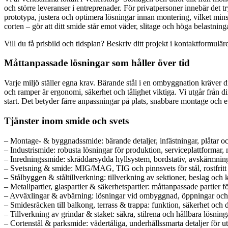
och större leveranser i entreprenader. För privatpersoner innebär det
prototypa, justera och optimera lösningar innan montering, vilket mi
corten – gör att ditt smide står emot väder, slitage och höga belastninga
Vill du få prisbild och tidsplan? Beskriv ditt projekt i kontaktformulä
Måttanpassade lösningar som håller över tid
Varje miljö ställer egna krav. Bärande stål i en ombyggnation kräver 
och ramper är ergonomi, säkerhet och tålighet viktiga. Vi utgår från din
start. Det betyder färre anpassningar på plats, snabbare montage och ett
Tjänster inom smide och svets
– Montage- & byggnadssmide: bärande detaljer, infästningar, plåtar 
– Industrismide: robusta lösningar för produktion, serviceplattformar,
– Inredningssmide: skräddarsydda hyllsystem, bordstativ, avskärmning
– Svetsning & smide: MIG/MAG, TIG och pinnsvets för stål, rostfritt
– Stålbyggen & ståltillverkning: tillverkning av sektioner, beslag oc
– Metallpartier, glaspartier & säkerhetspartier: måttanpassade partier fö
– Avväxlingar & avbärning: lösningar vid ombyggnad, öppningar och 
– Smidesräcken till balkong, terrass & trappa: funktion, säkerhet och de
– Tillverkning av grindar & staket: säkra, stilrena och hållbara lösninga
– Cortenstål & parksmide: vädertåliga, underhållssmarta detaljer för u