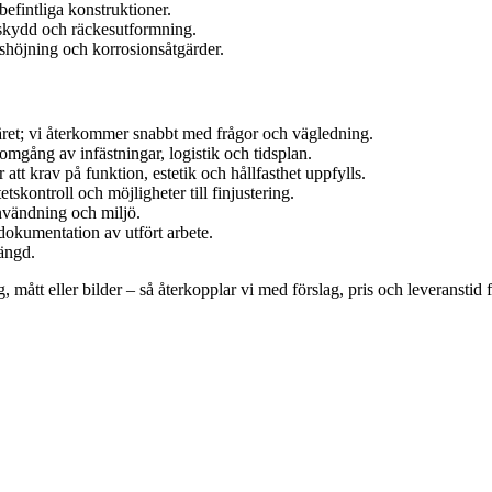
efintliga konstruktioner.
lkskydd och räckesutformning.
tshöjning och korrosionsåtgärder.
äret; vi återkommer snabbt med frågor och vägledning.
mgång av infästningar, logistik och tidsplan.
r att krav på funktion, estetik och hållfasthet uppfylls.
skontroll och möjligheter till finjustering.
nvändning och miljö.
okumentation av utfört arbete.
längd.
ått eller bilder – så återkopplar vi med förslag, pris och leveranstid f