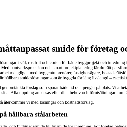
måttanpassat smide för företag o
ningar i stål, rostfritt och corten för både byggprojekt och inredning 
Med hantverksprecision och smart projektplanering får du rätt passform, r
marbetar dagligen med byggentreprenörer, fastighetsägare, bostadsrättsföre
r hållbara smideslösningar som är byggda för lång livslängd – estetiskt,
enomtänkta förslag som sparar både tid och pengar på plats. Vi arbetar 
sitta. Alla uppdrag anpassas efter dina behov och förutsättningar i områ
 så återkommer vi med lösningar och kostnadsförslag.
på hållbara stålarbeten
tage- och byggnadssmide till finsmide för inredning. För företag betyde