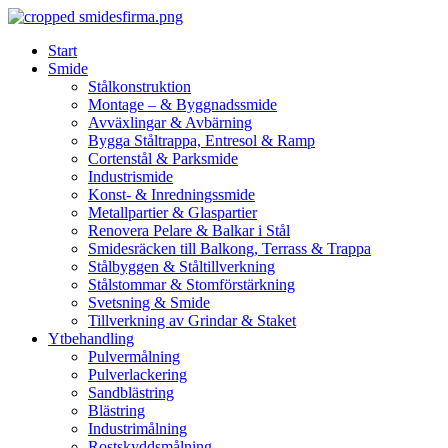
Skip
to
Start
content
Smide
Stålkonstruktion
Montage – & Byggnadssmide
Avväxlingar & Avbärning
Bygga Ståltrappa, Entresol & Ramp
Cortenstål & Parksmide
Industrismide
Konst- & Inredningssmide
Metallpartier & Glaspartier
Renovera Pelare & Balkar i Stål
Smidesräcken till Balkong, Terrass & Trappa
Stålbyggen & Ståltillverkning
Stålstommar & Stomförstärkning
Svetsning & Smide
Tillverkning av Grindar & Staket
Ytbehandling
Pulvermålning
Pulverlackering
Sandblästring
Blästring
Industrimålning
Rostskyddsmålning