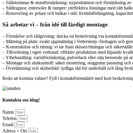
– Stålstommar & stomförstärkning: nyproduktion och förstärkning av b
– Ståltrappor, entresoler & ramper: yteffektiva lösningar med rätt ha
– Renovering av pelare och balkar i stål: livstidsförlängning, kapacite
Så arbetar vi – från idé till färdigt montage
– Förståelse och rådgivning: skicka en beskrivning via kontaktformul
– Mätning på plats: exakt uppmätning i Vetterstorp–Stohagen och geno
– Konstruktion och ritning: vi tar fram skisser/ritningar och säkerställe
– Tillverkning i egen verkstad: effektiv produktion med löpande kvalitet
– Ytbehandling: varmförzinkning, pulverlack eller olja beroende på a
– Montage och slutkontroll: säker montering, noggrann passning och d
– Överlämning och skötselråd: tydliga råd för underhåll och lång livs
Redo att komma vidare? Fyll i kontaktformuläret med kort beskrivning, m
Kontakta oss idag!
Namn
Telefon
Email
Adress + Ort