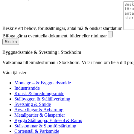
Beskriv ert behov, förutsättningar, antal m2 & önskat startdatum
Bifoga gärna eventuella dokument, bilder eller ritningar
Skicka
Byggnadssmide & Svestning i Stockholm
Välkomna till Smidesfirman i Stockholm. Vi tar hand om hela ditt projekt 
Våra tjänster
Montage – & Byggnadssmide
Industrismide
Konst- & Inredningssmide
Stålbyggen & Ståltillverkning
Svetsning & Smide
Avväxlingar & Avbärning
Metallpartier & Glaspartier
Bygga Ståltrappa, Entresol & Ramp
Stålstommar & Stomförstärkning
Cortenstål & Parksmide